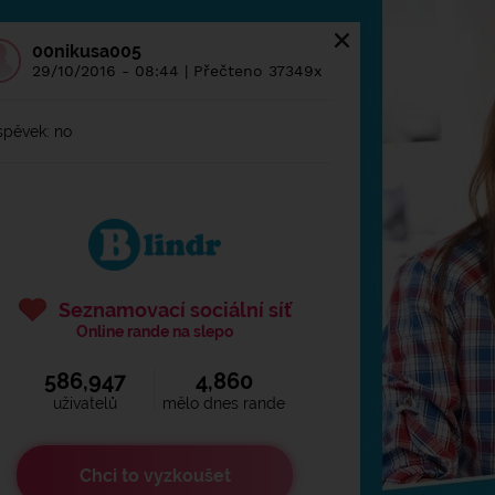
Příspěvky
Články
00nikusa005
29/10/2016 - 08:44 | Přečteno 37349x
ihlásit se na
Blindr
spěvek: no
Seznamovací sociální síť
Online rande na slepo
586,947
4,860
Zapamatovat přihlášení
uživatelů
mělo dnes rande
Chci to vyzkoušet