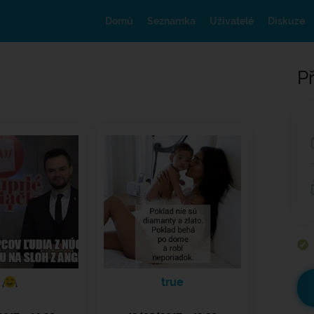
Domů
Seznamka
Uživatelé
Diskuze
Př
true