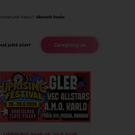
pomenuté heslo?
Obnovit heslo
Zaregistruj se
áš ještě účet?