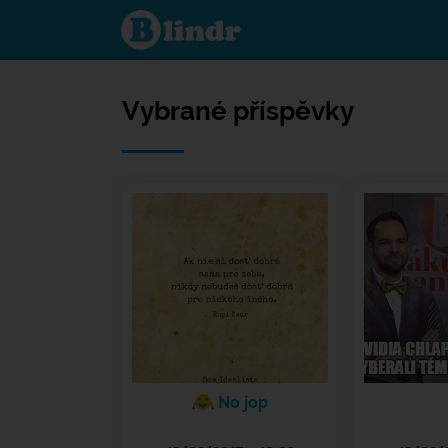
Příspěvky
Vybrané příspěvky
No jop