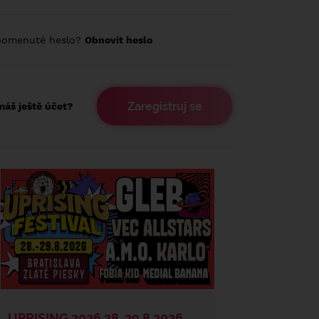
pomenuté heslo?
Obnovit heslo
Zaregistruj se
áš ještě účet?