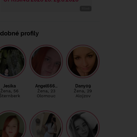
dobné profily
Jesika
Angel666…
Dany09
Žena
, 56
Žena
, 23
Žena
, 29
Šternberk
Olomouc
Alojzov