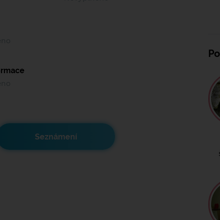
ěno
Po
formace
ěno
Seznámení