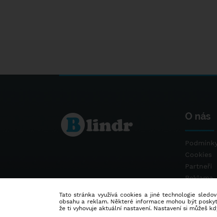
O nás
Podmínky
Cookies
Partneři
Reklama
Kontakt
Tato stránka využívá cookies a jiné technologie sledová
obsahu a reklam. Některé informace mohou být poskytnu
že ti vyhovuje aktuální nastavení. Nastavení si můžeš k