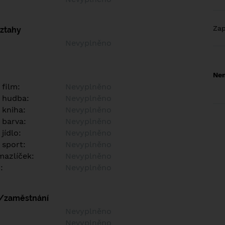
Za
vztahy
Nevyplněno
Nem
 film:
Nevyplněno
 hudba:
Nevyplněno
 kniha:
Nevyplněno
 barva:
Nevyplněno
jídlo:
Nevyplněno
 sport:
Nevyplněno
azlíček:
Nevyplněno
:
Nevyplněno
í/zaměstnání
:
Nevyplněno
:
Nevyplněno