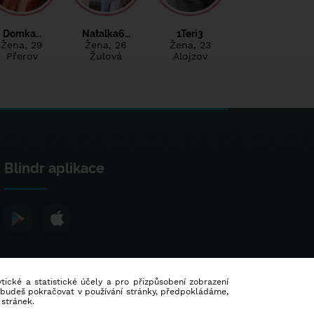
Domka…
Natalka6…
1Teri3
Žena
, 29
Žena
, 26
Žena
, 23
Přerov
Žulová
Alojzov
Blindr aplikace
lytické a statistické účely a pro přizpůsobení zobrazení
d budeš pokračovat v používání stránky, předpokládáme,
 stránek.