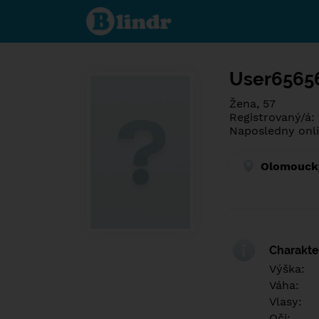
Poznej co je
pod maskou.
Seznamovací
sociální síť.
User6565
Žena, 57
Registrovaný/á:
Naposledny onli
Olomoucký
Charakter
Výška:
Váha:
Vlasy:
Oči: