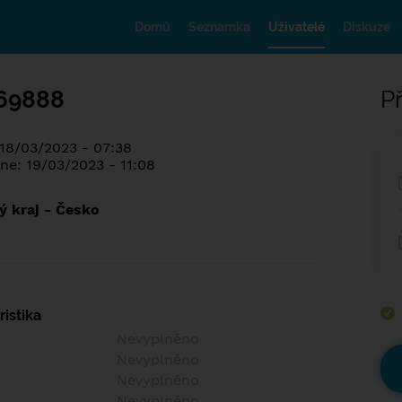
Domů
Seznamka
Uživatelé
Diskuze
69888
Př
 18/03/2023 - 07:38
ne: 19/03/2023 - 11:08
 kraj - Česko
istika
Nevyplněno
Nevyplněno
Nevyplněno
Nevyplněno