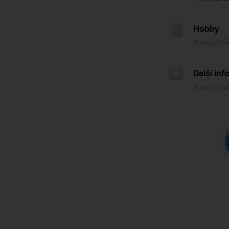
Hobby
Nevypln
Další in
Nevypln