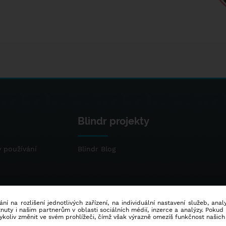
Blindr projekty
 používání
Blindr Blog
ní na rozlišení jednotlivých zařízení, na individuální nastavení služeb, ana
ty i našim partnerům v oblasti sociálních médií, inzerce a analýzy. Poku
dykoliv změnit ve svém prohlížeči, čímž však výrazně omezíš funkčnost našich