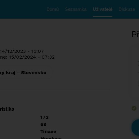
Domů
Seznamka
Uživatelé
Diskuze
Př
14/12/2023 - 15:07
ne: 15/02/2024 - 07:32
ky kraj - Slovensko
istika
172
69
Tmave
Hnedeee