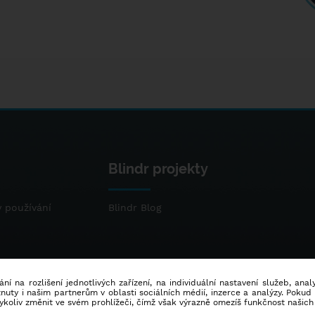
Blindr projekty
 používání
Blindr Blog
ní na rozlišení jednotlivých zařízení, na individuální nastavení služeb, ana
ty i našim partnerům v oblasti sociálních médií, inzerce a analýzy. Poku
dykoliv změnit ve svém prohlížeči, čímž však výrazně omezíš funkčnost našich