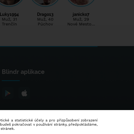
Luky1994
Drago13
janicko7
Muž
, 31
Muž
, 40
Muž
, 29
Trenčín
Púchov
Nové Mesto…
Blindr aplikace
lytické a statistické účely a pro přizpůsobení zobrazení
d budeš pokračovat v používání stránky, předpokládáme,
 stránek.