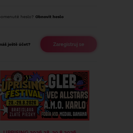
pomenuté heslo?
Obnovit heslo
Zaregistruj se
áš ještě účet?