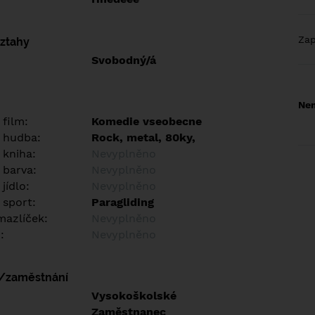
Za
vztahy
Svobodný/á
Nem
 film:
Komedie vseobecne
 hudba:
Rock, metal, 80ky,
 kniha:
Nevyplněno
 barva:
Nevyplněno
jídlo:
Nevyplněno
 sport:
Paragliding
azlíček:
Nevyplněno
:
Nevyplněno
í/zaměstnání
:
Vysokoškolské
:
Zaměstnanec