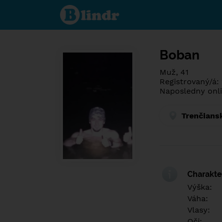
Poznej co je
pod maskou.
Seznamovací
sociální síť.
Boban
Muž, 41
Registrovaný/á: 
Naposledny onli
Trenčians
Charakter
Výška:
Váha:
Vlasy:
Oči: