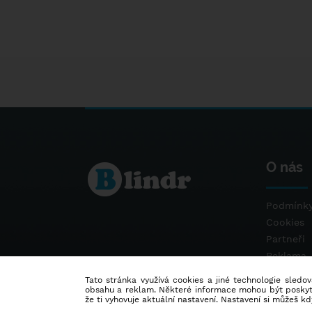
O nás
Podmínky
Cookies
Partneři
Reklama
Kontakt
Tato stránka využívá cookies a jiné technologie sledová
obsahu a reklam. Některé informace mohou být poskytnu
že ti vyhovuje aktuální nastavení. Nastavení si můžeš k