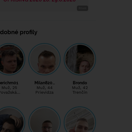
dobné profily
erichm01
Milan820…
Brondo
Muž
, 25
Muž
, 44
Muž
, 42
Považská…
Prievidza
Trenčín