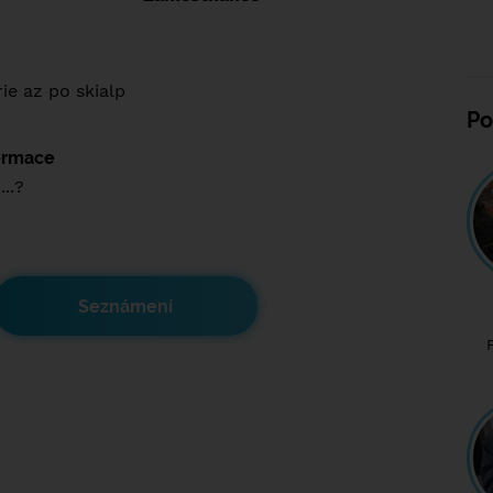
ie az po skialp
Po
formace
...?
Seznámení