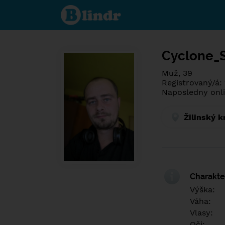
Poznej co je
pod maskou.
Seznamovací
sociální síť.
Cyclone_
Muž, 39
Registrovaný/á: 
Naposledny onli
Žilinský k
Charakter
Výška:
Váha:
Vlasy:
Oči: