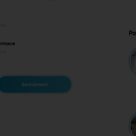
ěno
Po
formace
ěno
Seznámení