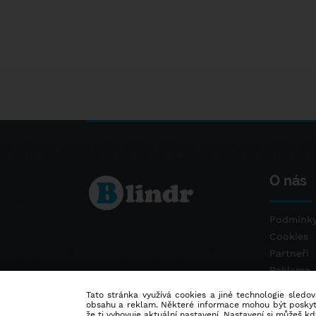
O nás
Podmínky
Cookies
Partneři
Reklama
Kontakt
Tato stránka využívá cookies a jiné technologie sledová
obsahu a reklam. Některé informace mohou být poskytnu
že ti vyhovuje aktuální nastavení. Nastavení si můžeš k