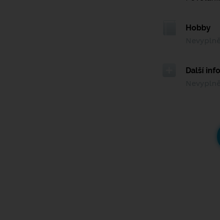
Hobby
Nevypln
Další in
Nevypln