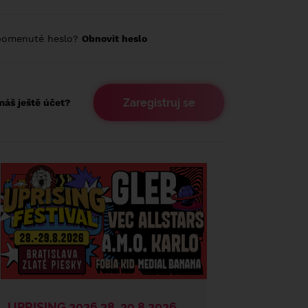
pomenuté heslo?
Obnovit heslo
Zaregistruj se
áš ještě účet?