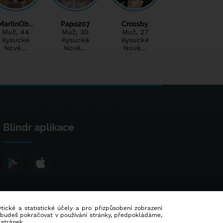
MartinOb…
Papo207
Crossby
Muž
, 44
Muž
, 30
Muž
, 27
Kysucké
Kysucké
Kysucké
Nové…
Nové…
Nové…
Blindr aplikace
lytické a statistické účely a pro přizpůsobení zobrazení
d budeš pokračovat v používání stránky, předpokládáme,
 stránek.