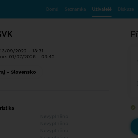
Domů
Seznamka
Uživatelé
Diskuze
SVK
Př
13/09/2022 - 13:31
ne: 01/07/2026 - 03:42
raj - Slovensko
istika
Nevyplněno
Nevyplněno
Nevyplněno
Nevyplněno