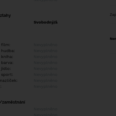
Za
vztahy
Svobodný/á
Nem
 film:
Nevyplněno
 hudba:
Nevyplněno
 kniha:
Nevyplněno
 barva:
Nevyplněno
jídlo:
Nevyplněno
 sport:
Nevyplněno
azlíček:
Nevyplněno
:
Nevyplněno
í/zaměstnání
:
Nevyplněno
:
Nevyplněno