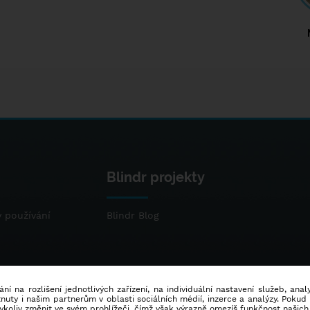
Blindr projekty
 používání
Blindr Blog
ní na rozlišení jednotlivých zařízení, na individuální nastavení služeb, ana
ty i našim partnerům v oblasti sociálních médií, inzerce a analýzy. Poku
dykoliv změnit ve svém prohlížeči, čímž však výrazně omezíš funkčnost našich