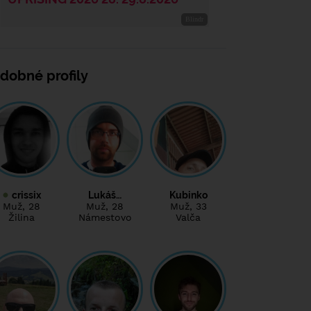
dobné profily
crissix
Lukáš…
Kubinko
Muž
, 28
Muž
, 28
Muž
, 33
Žilina
Námestovo
Valča