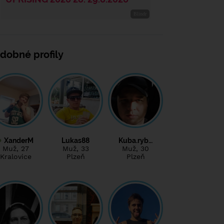
dobné profily
XanderM
Lukas88
Kuba.ryb…
Muž
, 27
Muž
, 33
Muž
, 30
Kralovice
Plzeň
Plzeň