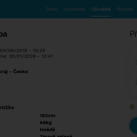
Domů
Seznamka
Uživatelé
Diskuze
ba
Př
 04/06/2018 - 19:24
ne: 20/01/2026 - 12:41
kraj - Česko
istika
182cm
68kg
Hnědě
Tmavě zelené