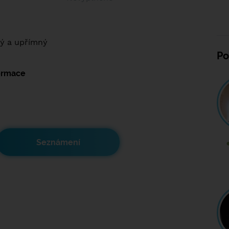
ý a upřímný
Po
formace
Seznámení