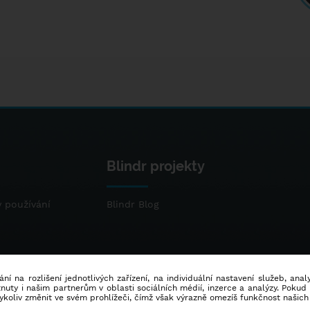
Blindr projekty
 používání
Blindr Blog
ní na rozlišení jednotlivých zařízení, na individuální nastavení služeb, ana
ty i našim partnerům v oblasti sociálních médií, inzerce a analýzy. Poku
dykoliv změnit ve svém prohlížeči, čímž však výrazně omezíš funkčnost našich