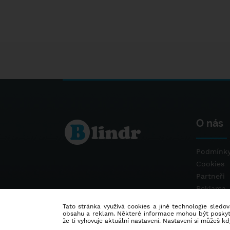
O nás
Podmínky
Cookies
Partneři
Reklama
Kontakt
Tato stránka využívá cookies a jiné technologie sledová
obsahu a reklam. Některé informace mohou být poskytnu
že ti vyhovuje aktuální nastavení. Nastavení si můžeš k