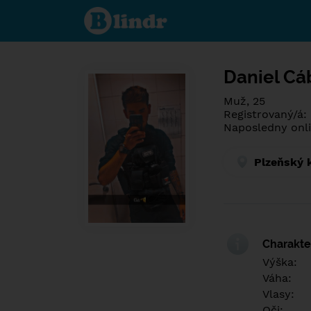
Poznej co je
pod maskou.
Seznamovací
sociální síť.
Daniel Cá
Muž, 25
Registrovaný/á:
Naposledny onli
Plzeňský 
Charakter
Výška:
Váha:
Vlasy:
Oči: