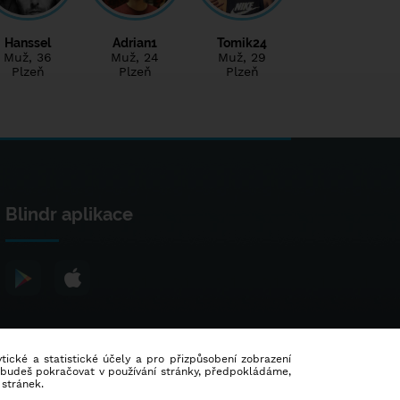
Hanssel
Adrian1
Tomik24
Muž
, 36
Muž
, 24
Muž
, 29
Plzeň
Plzeň
Plzeň
Blindr aplikace
lytické a statistické účely a pro přizpůsobení zobrazení
d budeš pokračovat v používání stránky, předpokládáme,
 stránek.