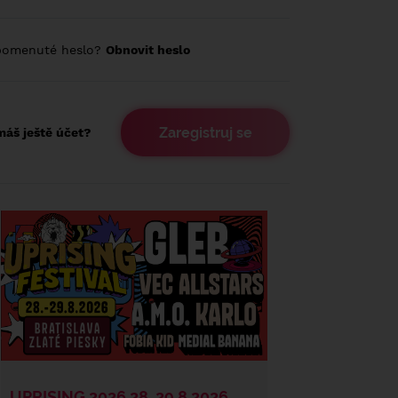
pomenuté heslo?
Obnovit heslo
Zaregistruj se
áš ještě účet?