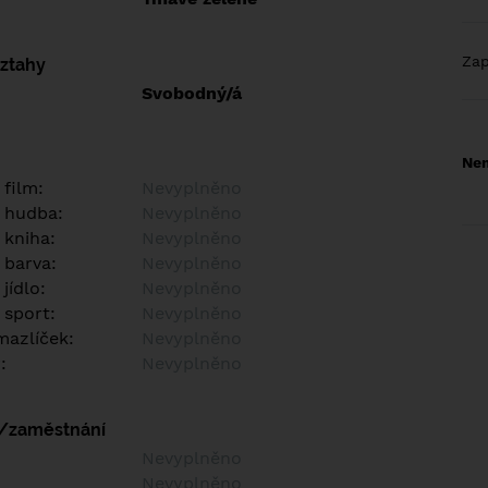
Za
vztahy
Svobodný/á
Nem
 film:
Nevyplněno
 hudba:
Nevyplněno
 kniha:
Nevyplněno
 barva:
Nevyplněno
jídlo:
Nevyplněno
 sport:
Nevyplněno
azlíček:
Nevyplněno
:
Nevyplněno
í/zaměstnání
:
Nevyplněno
:
Nevyplněno