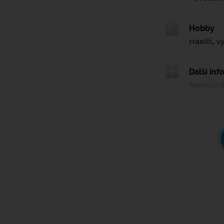
Hobby
Hasiči, v
Další in
Nevypln