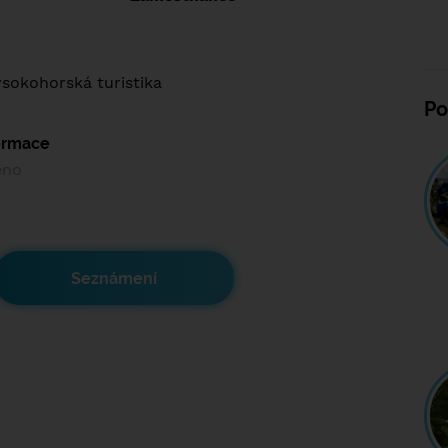
ysokohorská turistika
Po
formace
ěno
Seznámení