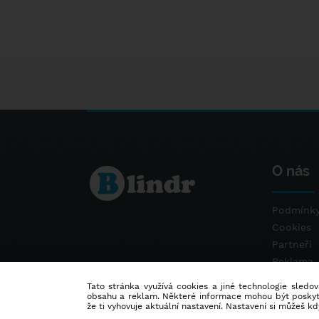
O nás
Podmínky
Cookies
Partneři
Reklama
Kontakt
Tato stránka využívá cookies a jiné technologie sledová
obsahu a reklam. Některé informace mohou být poskytnu
že ti vyhovuje aktuální nastavení. Nastavení si můžeš k