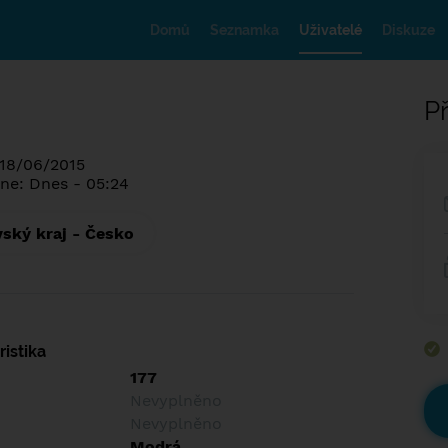
Domů
Seznamka
Uživatelé
Diskuze
Př
 18/06/2015
ne: Dnes - 05:24
ský kraj - Česko
istika
177
Nevyplněno
Nevyplněno
Modrá