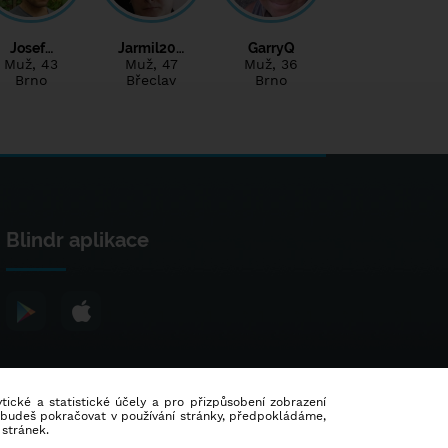
Josef…
Jarmil20…
GarryQ
Muž
, 43
Muž
, 47
Muž
, 36
Brno
Břeclav
Brno
Blindr aplikace
lytické a statistické účely a pro přizpůsobení zobrazení
d budeš pokračovat v používání stránky, předpokládáme,
 stránek.