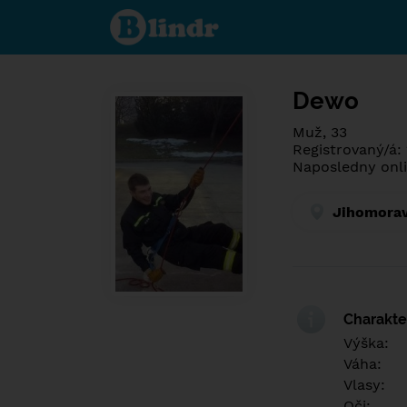
Poznej co je
pod maskou.
Seznamovací
sociální síť.
Dewo
Muž, 33
Registrovaný/á:
Naposledny onli
Jihomorav
Charakter
Výška:
Váha:
Vlasy:
Oči: