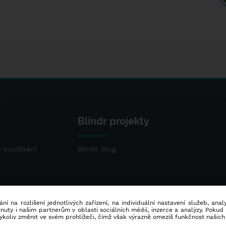
Blindr projekty
 používání
Blindr Blog
ní na rozlišení jednotlivých zařízení, na individuální nastavení služeb, ana
ty i našim partnerům v oblasti sociálních médií, inzerce a analýzy. Poku
dykoliv změnit ve svém prohlížeči, čímž však výrazně omezíš funkčnost našich