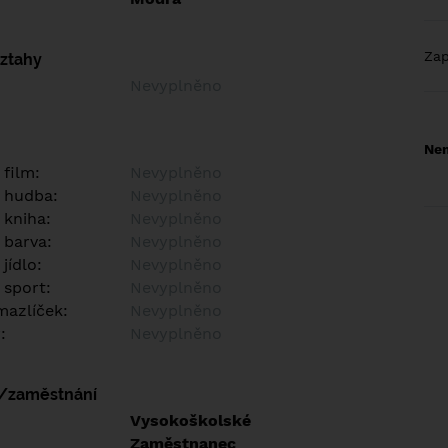
Za
vztahy
Nevyplněno
Nem
 film:
Nevyplněno
 hudba:
Nevyplněno
 kniha:
Nevyplněno
 barva:
Nevyplněno
jídlo:
Nevyplněno
 sport:
Nevyplněno
azlíček:
Nevyplněno
:
Nevyplněno
í/zaměstnání
:
Vysokoškolské
:
Zaměstnanec