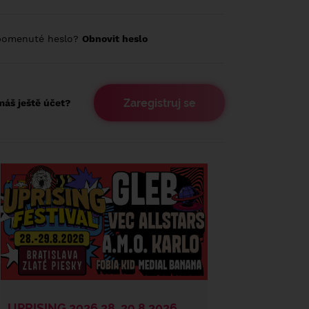
pomenuté heslo?
Obnovit heslo
Zaregistruj se
áš ještě účet?