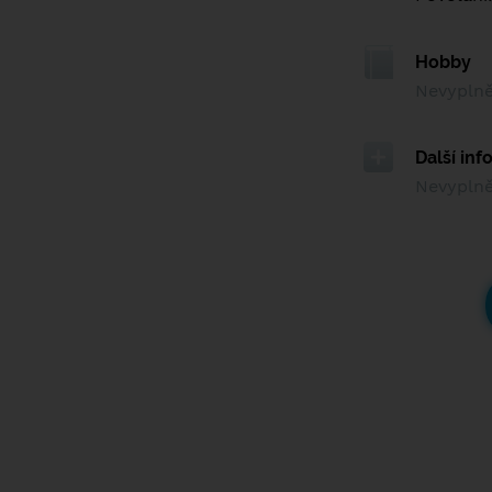
Hobby
Nevypln
Další in
Nevypln