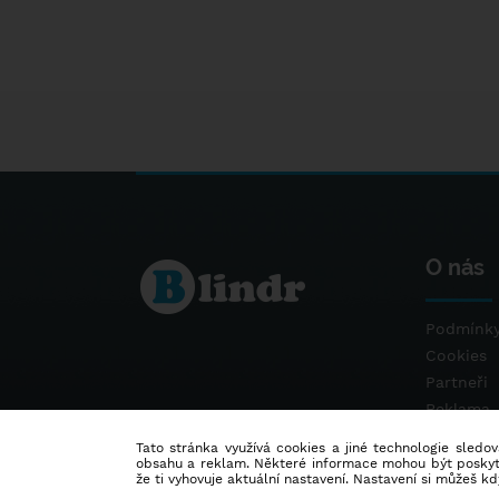
O nás
Podmínky
Cookies
Partneři
Reklama
Kontakt
Tato stránka využívá cookies a jiné technologie sledová
obsahu a reklam. Některé informace mohou být poskytnu
že ti vyhovuje aktuální nastavení. Nastavení si můžeš k