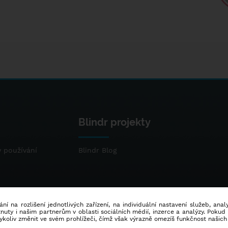
Blindr projekty
 používání
Blindr Blog
ní na rozlišení jednotlivých zařízení, na individuální nastavení služeb, ana
ty i našim partnerům v oblasti sociálních médií, inzerce a analýzy. Poku
dykoliv změnit ve svém prohlížeči, čímž však výrazně omezíš funkčnost našich