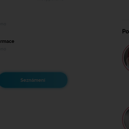
ěno
Po
formace
ěno
Seznámení