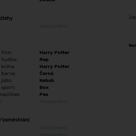
Za
vztahy
Nevyplněno
Nem
 film:
Harry Potter
 hudba:
Rep
 kniha:
Harry Potter
 barva:
Černá
jídlo:
Kebab
 sport:
Box
azlíček:
Pes
:
Nevyplněno
í/zaměstnání
:
Nevyplněno
:
Nevyplněno