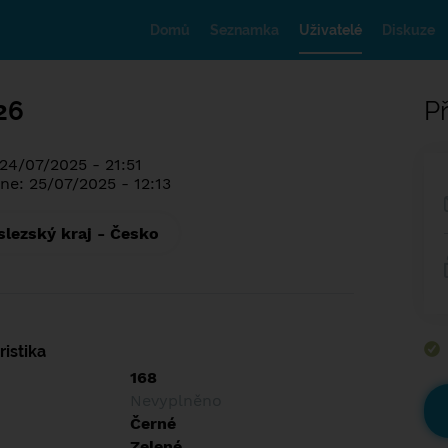
Domů
Seznamka
Uživatelé
Diskuze
26
Př
 24/07/2025 - 21:51
ne: 25/07/2025 - 12:13
lezský kraj - Česko
istika
168
Nevyplněno
Černé
Zelené