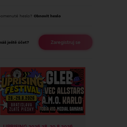
pomenuté heslo?
Obnovit heslo
Zaregistruj se
áš ještě účet?