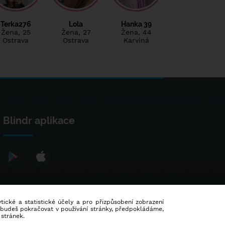
Terka276
Lola
Hanka 39
Žena
, 25
Žena
, 27
Žena
, 44
Ostrava
Ostrava
Karviná
Blindr aplikace
lytické a statistické účely a pro přizpůsobení zobrazení
d budeš pokračovat v používání stránky, předpokládáme,
 stránek.