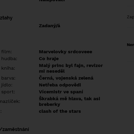
Za
vztahy
Zadaný/á
Nem
 film:
Marvelovky srdcoveee
 hudba:
Co hraje
Malý princ byl fajn, revizor
 kniha:
mi neseděl
 barva:
Černá, vojenská zelená
jídlo:
Netřeba odpovědi
 sport:
Vícemistr ve spaní
Škrabká mě hlava, tak asi
azlíček:
breberky
:
clash of the stars
í/zaměstnání