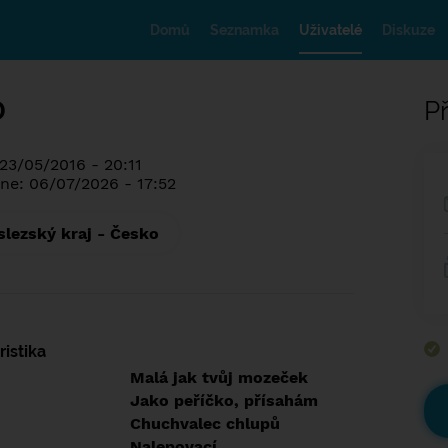
Domů
Seznamka
Uživatelé
Diskuze
D
Př
 23/05/2016 - 20:11
ne: 06/07/2026 - 17:52
lezský kraj - Česko
istika
Malá jak tvůj mozeček
Jako peříčko, přísahám
Chuchvalec chlupů
Nalepovací