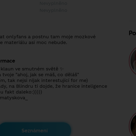
:
Nevyplněno
:
Nevyplněno
Po
at onlyfans a postnu tam moje mozkové
le materiálu asi moc nebude.
formace
klaun ve smutném světě ✨
tvoje "ahoj, jak se máš, co děláš"
, tak nejsi nijak interestující for me)
dy, na Blindru ti dojde, že hranice inteligence
 fakt daleko:)))))
amatyskova_
Seznámení