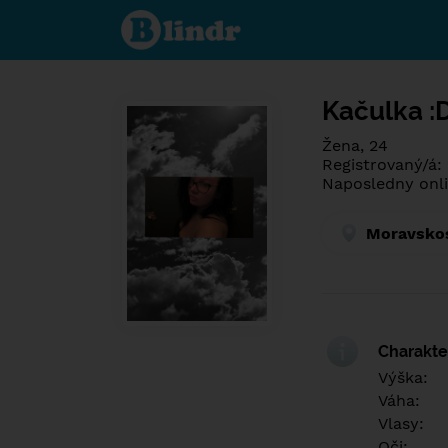
Poznej co je
pod maskou.
Seznamovací
sociální síť.
Kačulka :
Žena, 24
Registrovaný/á:
Naposledny onli
Moravskos
Charakter
Výška:
Váha:
Vlasy:
Oči: