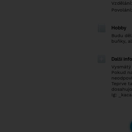
Vzdělání
Povolání
Hobby
Budu děl
buňky, a
Další in
Vysmátý 
Pokud na 
neodpovím
Teprve ta
dosahujou
Ig: _kac