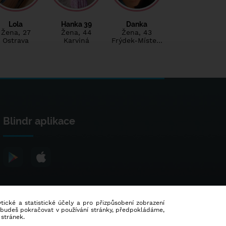
Lola
Hanka 39
Danka
Žena
, 27
Žena
, 44
Žena
, 43
Ostrava
Karviná
Frýdek-Míste…
Blindr aplikace
lytické a statistické účely a pro přizpůsobení zobrazení
d budeš pokračovat v používání stránky, předpokládáme,
 stránek.