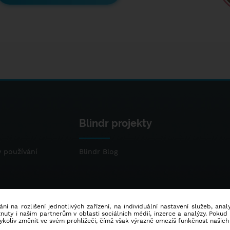
Blindr projekty
 používání
Blindr Blog
ní na rozlišení jednotlivých zařízení, na individuální nastavení služeb, ana
ty i našim partnerům v oblasti sociálních médií, inzerce a analýzy. Poku
dykoliv změnit ve svém prohlížeči, čímž však výrazně omezíš funkčnost našich