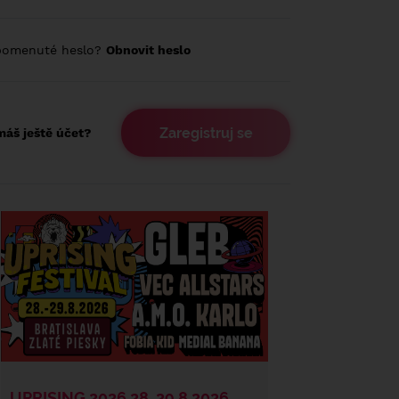
pomenuté heslo?
Obnovit heslo
Zaregistruj se
áš ještě účet?