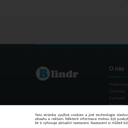
O nás
Podmínky
Cookies
Partneři
Reklama
Kontakt
Tato stránka využívá cookies a jiné technologie sledová
obsahu a reklam. Některé informace mohou být poskytnu
že ti vyhovuje aktuální nastavení. Nastavení si můžeš k