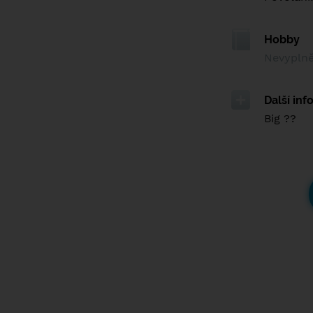
Hobby
Nevypln
Další in
Big ??