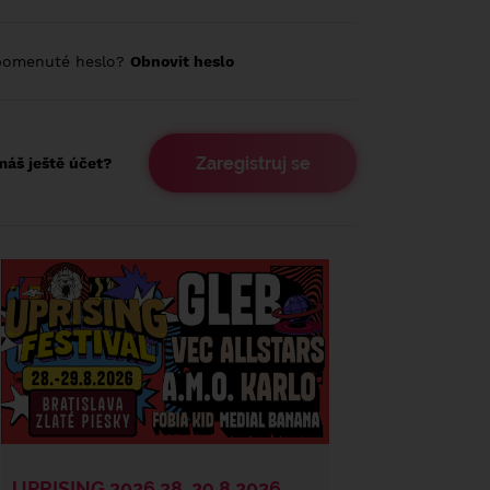
pomenuté heslo?
Obnovit heslo
Zaregistruj se
áš ještě účet?