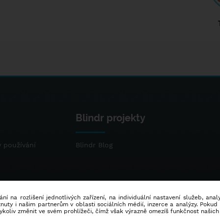
Blindr projekty
 používání
Blindr Blog
ní na rozlišení jednotlivých zařízení, na individuální nastavení služeb, ana
ty i našim partnerům v oblasti sociálních médií, inzerce a analýzy. Poku
dykoliv změnit ve svém prohlížeči, čímž však výrazně omezíš funkčnost našich