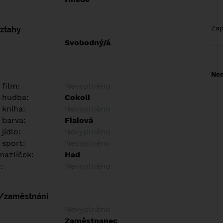
Za
vztahy
Svobodný/á
Nem
 film:
Nevyplněno
 hudba:
Cokoli
 kniha:
Nevyplněno
 barva:
Fialová
jídlo:
Nevyplněno
 sport:
Nevyplněno
azlíček:
Had
:
Nevyplněno
í/zaměstnání
:
Nevyplněno
:
Zaměstnanec