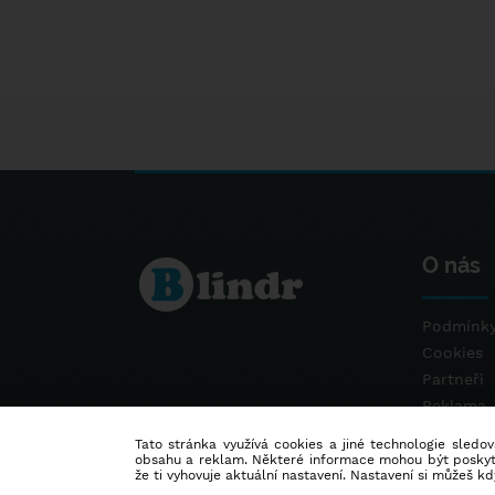
O nás
Podmínky
Cookies
Partneři
Reklama
Kontakt
Tato stránka využívá cookies a jiné technologie sledová
obsahu a reklam. Některé informace mohou být poskytnu
že ti vyhovuje aktuální nastavení. Nastavení si můžeš k