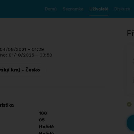
Domů
Seznamka
Uživatelé
Diskuze
Př
 04/08/2021 - 01:29
ne: 01/10/2025 - 03:59
ský kraj - Česko
istika
188
85
Hnědé
Hnědé