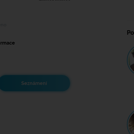
ěno
Po
formace
Seznámení