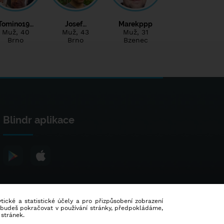
Tomino19…
Josef…
Marekppp
Muž
, 40
Muž
, 43
Muž
, 31
Brno
Brno
Bzenec
Blindr aplikace
lytické a statistické účely a pro přizpůsobení zobrazení
d budeš pokračovat v používání stránky, předpokládáme,
 stránek.