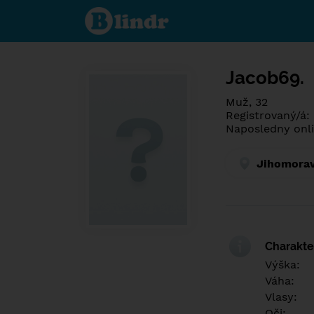
Poznej co je
pod maskou.
Seznamovací
sociální síť.
Jacob69.
Muž, 32
Registrovaný/á:
Naposledny onli
Jihomorav
Charakter
Výška:
Váha:
Vlasy:
Oči: