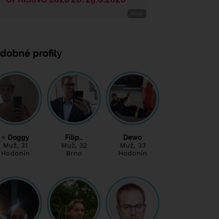
dobné profily
Doggy
Filip…
Dewo
Muž
, 31
Muž
, 32
Muž
, 33
Hodonín
Brno
Hodonín