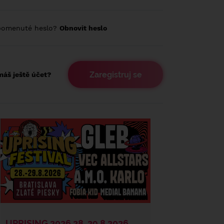
pomenuté heslo?
Obnovit heslo
Zaregistruj se
áš ještě účet?