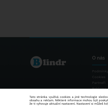
O nás
Podmínky
Cookies
Partneři
Reklama
Kontakt
Tato stránka využívá cookies a jiné technologie sledová
obsahu a reklam. Některé informace mohou být poskytnu
že ti vyhovuje aktuální nastavení. Nastavení si můžeš k