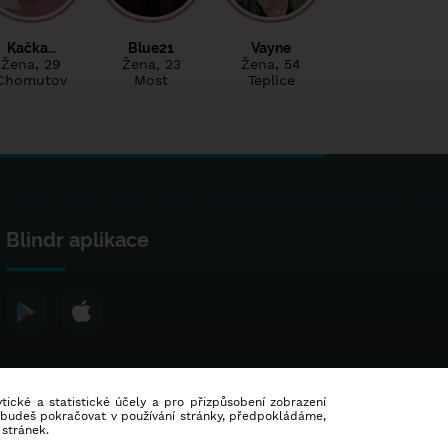
Kačka…
Blue21
Vayne
Žena
, 29
Žena
, 23
Žena
, 54
Chomutov
Most
Teplice
Blindr aplikace
lytické a statistické účely a pro přizpůsobení zobrazení
d budeš pokračovat v používání stránky, předpokládáme,
 stránek.