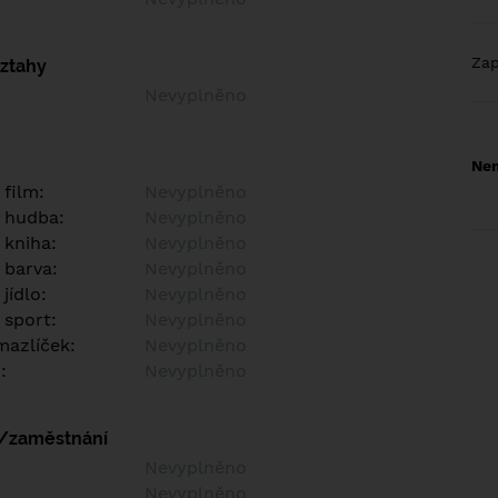
Za
vztahy
Nevyplněno
Nem
 film:
Nevyplněno
 hudba:
Nevyplněno
 kniha:
Nevyplněno
 barva:
Nevyplněno
jídlo:
Nevyplněno
 sport:
Nevyplněno
azlíček:
Nevyplněno
:
Nevyplněno
í/zaměstnání
:
Nevyplněno
:
Nevyplněno