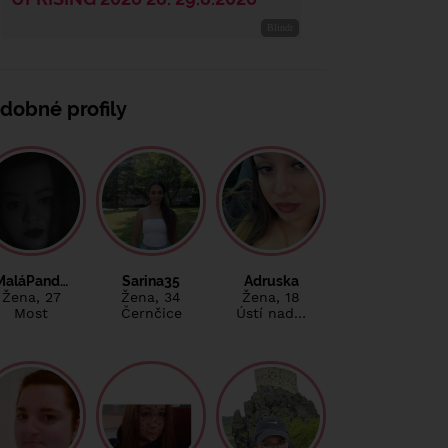
dobné profily
MaláPand…
Sarina35
Adruska
Žena
, 27
Žena
, 34
Žena
, 18
Most
Černčice
Ústí nad…