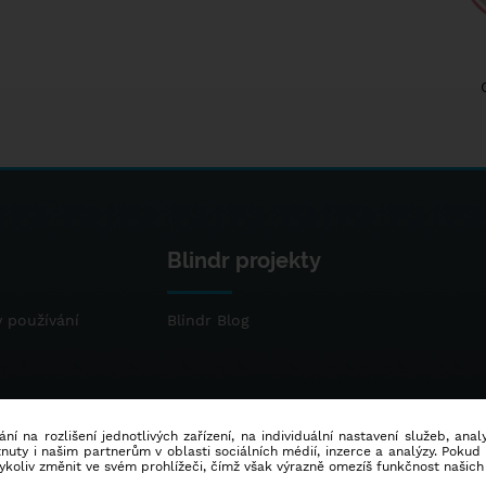
Blindr projekty
 používání
Blindr Blog
ní na rozlišení jednotlivých zařízení, na individuální nastavení služeb, ana
ty i našim partnerům v oblasti sociálních médií, inzerce a analýzy. Poku
dykoliv změnit ve svém prohlížeči, čímž však výrazně omezíš funkčnost našich