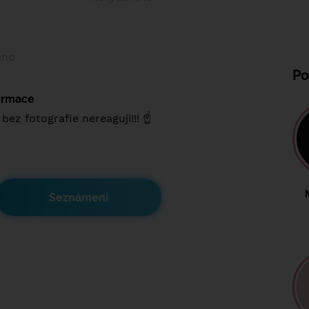
ěno
Po
formace
 bez fotografie nereaguji!!! ☝️
Seznámení