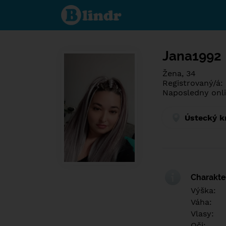
Poznej co je
pod maskou.
Seznamovací
sociální síť.
Jana1992
Žena, 34
Registrovaný/á:
Naposledny onli
Ústecký k
Charakter
Výška:
Váha:
Vlasy:
Oči: