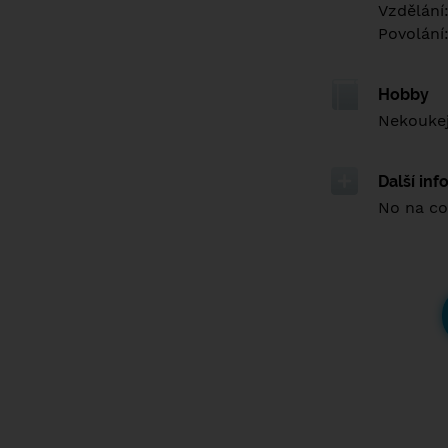
Vzdělání
Povolání
Hobby
Nekoukej
Další in
No na co