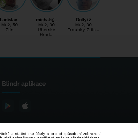
Ladislav…
michal15…
Dolly12
Muž
, 50
Muž
, 30
Muž
, 30
Zlín
Uherské
Troubky-Zdis…
Hrad…
Blindr aplikace
lytické a statistické účely a pro přizpůsobení zobrazení