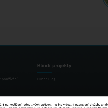
Blindr projekty
 používání
Blindr Blog
ní na rozlišení jednotlivých zařízení, na individuální nastavení služeb, ana