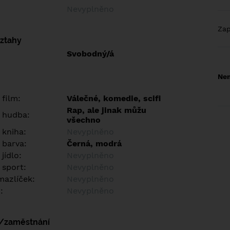
Nevyplněno
Za
vztahy
Svobodný/á
Nem
 film:
Válečné, komedie, scifi
Rap, ale jinak můžu
 hudba:
všechno
 kniha:
Nevyplněno
 barva:
Černá, modrá
jídlo:
Nevyplněno
 sport:
Nevyplněno
azlíček:
Nevyplněno
:
Nevyplněno
í/zaměstnání