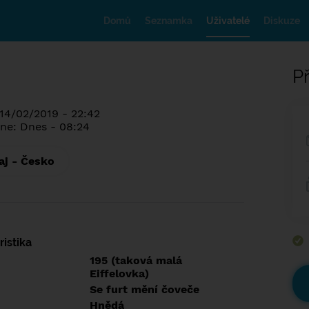
Domů
Seznamka
Uživatelé
Diskuze
Př
 14/02/2019 - 22:42
ne: Dnes - 08:24
aj - Česko
istika
195 (taková malá
Eiffelovka)
Se furt mění čoveče
Hnědá