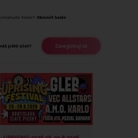
pomenuté heslo?
Obnovit heslo
Zaregistruj se
áš ještě účet?