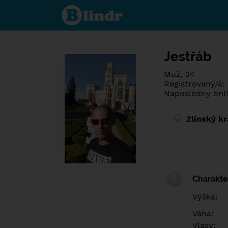
Poznej co je
pod maskou.
Seznamovací
sociální síť.
Jestřáb
Muž, 34
Registrovaný/á:
Naposledny onli
Zlínský kr
Charakter
Výška:
Váha:
Vlasy: