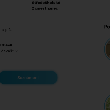
:
Středoškolské
:
Zaměstnanec
Po
 a piš!
formace
 čekáš? ?
Seznámení