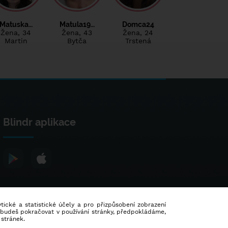
Matuska…
Matula19…
Domca24
Žena
, 34
Žena
, 43
Žena
, 24
Martin
Bytča
Trstená
Blindr aplikace
lytické a statistické účely a pro přizpůsobení zobrazení
d budeš pokračovat v používání stránky, předpokládáme,
 stránek.