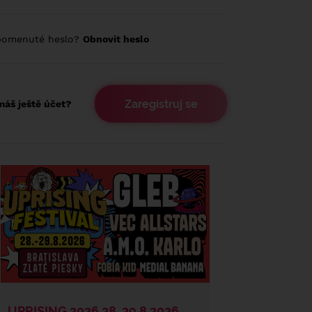
pomenuté heslo?
Obnovit heslo
Zaregistruj se
áš ještě účet?