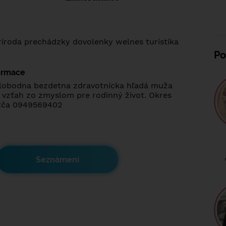
íroda prechádzky dovolenky welnes turistika
Po
formace
lobodna bezdetna zdravotnícka hľadá muža
 vzťah zo zmyslom pre rodinný život. Okres
ytča 0949569402
Seznámení