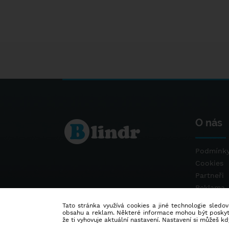
O nás
Podmínky
Cookies
Partneři
Reklama
Kontakt
Tato stránka využívá cookies a jiné technologie sledová
obsahu a reklam. Některé informace mohou být poskytnu
že ti vyhovuje aktuální nastavení. Nastavení si můžeš k