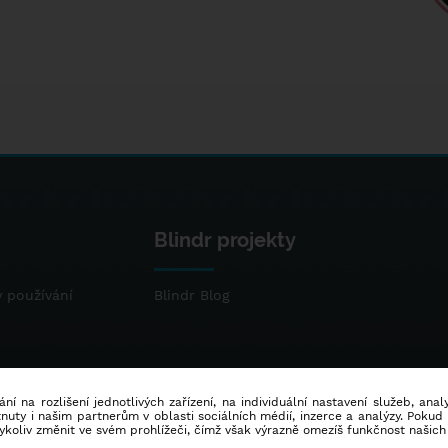
Blindr projekty
 používání
Blindr Blog
ní na rozlišení jednotlivých zařízení, na individuální nastavení služeb, ana
ty i našim partnerům v oblasti sociálních médií, inzerce a analýzy. Poku
dykoliv změnit ve svém prohlížeči, čímž však výrazně omezíš funkčnost našich