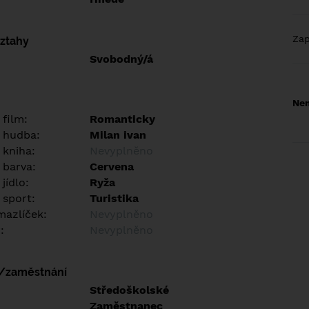
Za
vztahy
Svobodný/á
Nem
 film:
Romanticky
 hudba:
Milan ivan
 kniha:
Nevyplněno
 barva:
Cervena
jídlo:
Ryža
 sport:
Turistika
azlíček:
Nevyplněno
:
Nevyplněno
í/zaměstnání
:
Středoškolské
:
Zaměstnanec