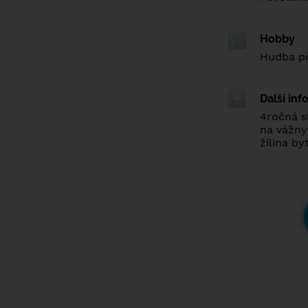
Hobby
Hudba pr
Další in
4ročná s
na vážny
žilina b