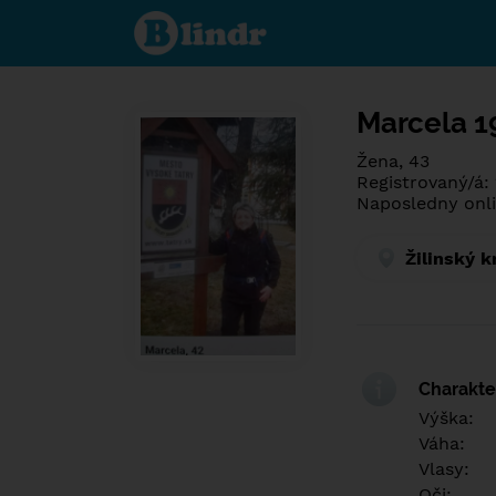
Poznej co je
pod maskou.
Seznamovací
sociální síť.
Marcela 1
Žena, 43
Registrovaný/á:
Naposledny onli
Žilinský k
Charakter
Výška:
Váha:
Vlasy:
Oči: