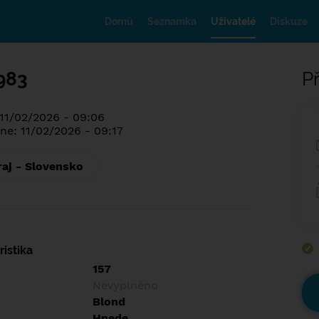
Domů
Seznamka
Uživatelé
Diskuze
983
Př
 11/02/2026 - 09:06
ne: 11/02/2026 - 09:17
raj - Slovensko
istika
157
Nevyplněno
Blond
Hnede