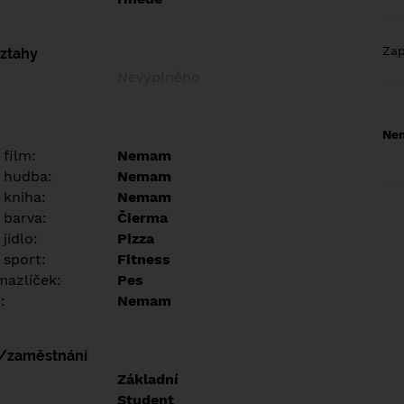
Za
vztahy
Nevyplněno
Nem
 film:
Nemam
 hudba:
Nemam
 kniha:
Nemam
 barva:
Čierma
jídlo:
Pizza
 sport:
Fitness
azlíček:
Pes
:
Nemam
í/zaměstnání
:
Základní
:
Student