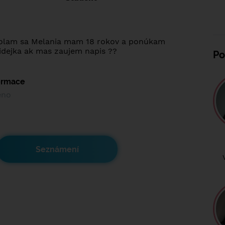
olam sa Melania mam 18 rokov a ponúkam
videjka ak mas zaujem napis ??
Po
formace
ěno
Seznámení