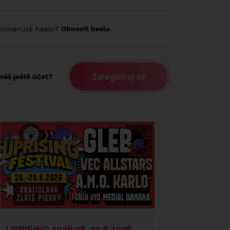
pomenuté heslo?
Obnovit heslo
Zaregistruj se
áš ještě účet?