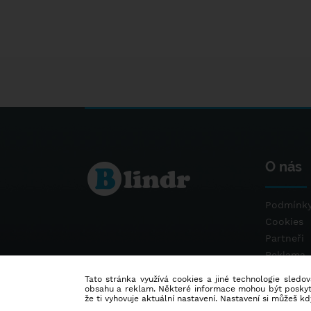
O nás
Podmínky
Cookies
Partneři
Reklama
Kontakt
Tato stránka využívá cookies a jiné technologie sledová
obsahu a reklam. Některé informace mohou být poskytnu
že ti vyhovuje aktuální nastavení. Nastavení si můžeš k