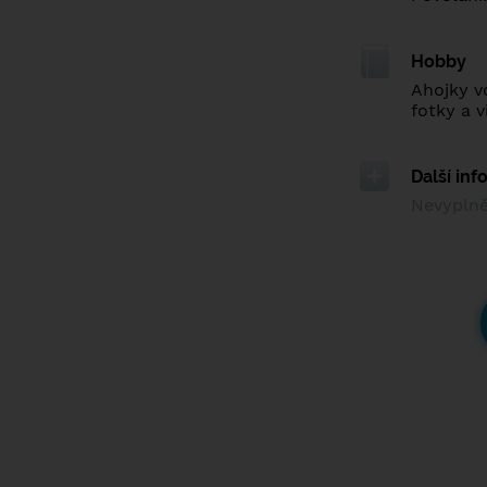
Hobby
Ahojky v
fotky a 
Další in
Nevypln