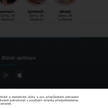
lenona20…
Sandra08…
elkaely
Žena
, 23
Žena
, 24
Žena
, 58
Ábelová
Ábelová
Lučenec
Blindr aplikace
lytické a statistické účely a pro přizpůsobení zobrazení
d budeš pokračovat v používání stránky, předpokládáme,
 stránek.