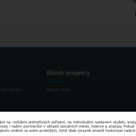
Blindr projekty
 používání
Blindr Blog
ní na rozlišení jednotlivých zařízení, na individuální nastavení služeb, ana
ty i našim partnerům v oblasti sociálních médií, inzerce a analýzy. Poku
dykoliv změnit ve svém prohlížeči, čímž však výrazně omezíš funkčnost našich