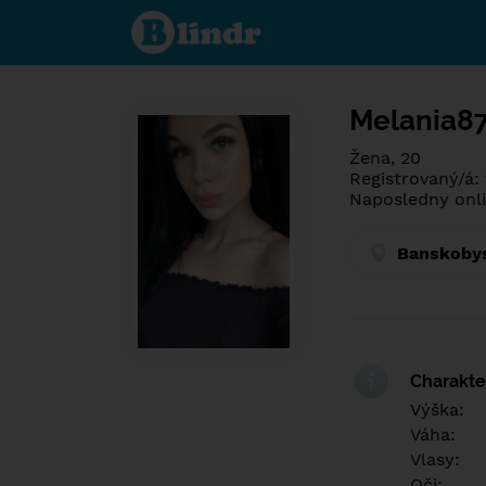
Poznej co je
pod maskou.
Seznamovací
sociální síť.
Melania8
Žena, 20
Registrovaný/á:
Naposledny onli
Banskobys
Charakter
Výška:
Váha:
Vlasy:
Oči: