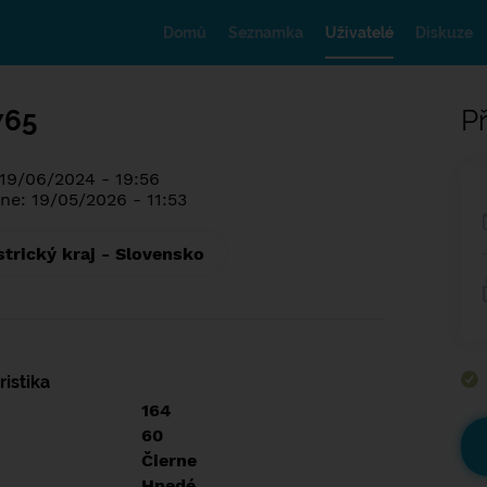
Domů
Seznamka
Uživatelé
Diskuze
765
Př
 19/06/2024 - 19:56
ne: 19/05/2026 - 11:53
trický kraj - Slovensko
istika
164
60
Čierne
Hnedé