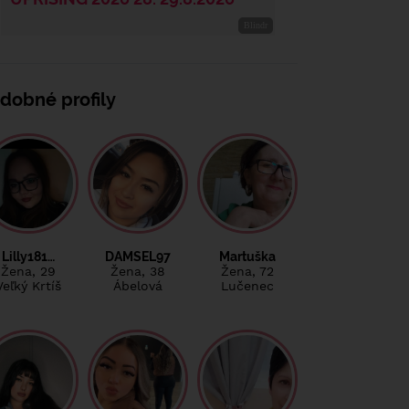
dobné profily
Lilly181…
DAMSEL97
Martuška
Žena
, 29
Žena
, 38
Žena
, 72
Veľký Krtíš
Ábelová
Lučenec