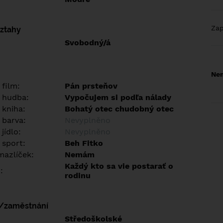
Za
vztahy
Svobodný/á
Nem
 film:
Pán prsteňov
 hudba:
Vypočujem si podľa nálady
 kniha:
Bohatý otec chudobný otec
 barva:
Nevyplněno
jídlo:
Nevyplněno
 sport:
Beh Fitko
azlíček:
Nemám
Každý kto sa vie postarať o
:
rodinu
í/zaměstnání
:
Středoškolské