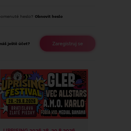
pomenuté heslo?
Obnovit heslo
Zaregistruj se
áš ještě účet?