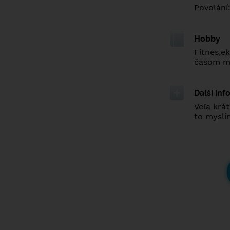
Povolání
Hobby
Fitnes,e
časom m
Další in
Veľa krá
to myslí