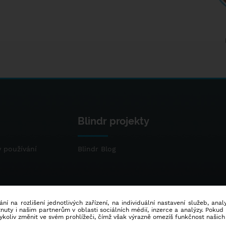
Blindr projekty
 používání
Blindr Blog
ní na rozlišení jednotlivých zařízení, na individuální nastavení služeb, ana
ty i našim partnerům v oblasti sociálních médií, inzerce a analýzy. Poku
dykoliv změnit ve svém prohlížeči, čímž však výrazně omezíš funkčnost našich