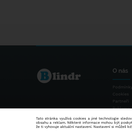
O nás
Podmínky
Cookies
Partneři
Reklama
Kontakt
Tato stránka využívá cookies a jiné technologie sledová
obsahu a reklam. Některé informace mohou být poskytnu
že ti vyhovuje aktuální nastavení. Nastavení si můžeš k