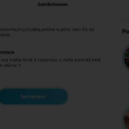
:
Zaměstnanec
konomia,hry,hudba,anime a plno veci čo sa
Po
enia.
formace
t ma treba brať s rezervou u mňa poznáš keď
m vážne ?
Seznámení