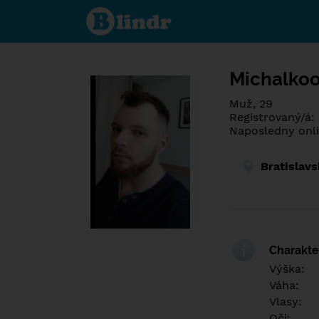
Poznej co je
pod maskou.
Seznamovací
sociální síť.
Michalko
Muž, 29
Registrovaný/á:
Naposledny onli
Bratislavs
Charakter
Výška:
Váha:
Vlasy:
Oči: