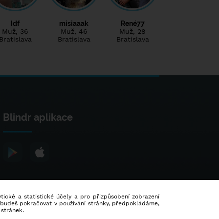
Idf
misiaaak
René77
Muž
, 36
Muž
, 46
Muž
, 28
Bratislava
Bratislava
Bratislava
Blindr aplikace
lytické a statistické účely a pro přizpůsobení zobrazení
d budeš pokračovat v používání stránky, předpokládáme,
 stránek.