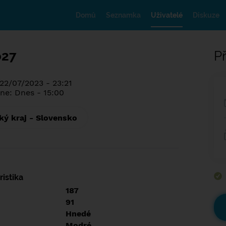
Domů
Seznamka
Uživatelé
Diskuze
o27
Př
 22/07/2023 - 23:21
ne: Dnes - 15:00
ký kraj - Slovensko
istika
187
91
Hnedé
Modré