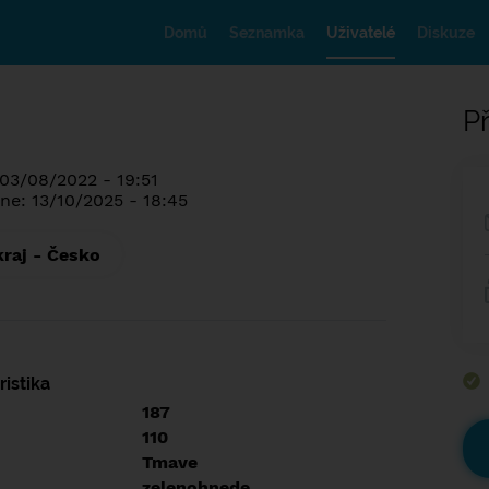
Domů
Seznamka
Uživatelé
Diskuze
Př
 03/08/2022 - 19:51
ne: 13/10/2025 - 18:45
kraj - Česko
istika
187
110
Tmave
zelenohnede