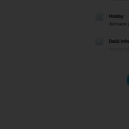
Hobby
domace p
Další in
Nevypln