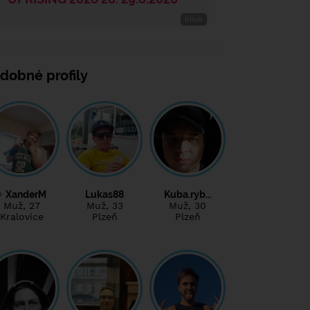
dobné profily
XanderM
Lukas88
Kuba.ryb…
Muž
, 27
Muž
, 33
Muž
, 30
Kralovice
Plzeň
Plzeň