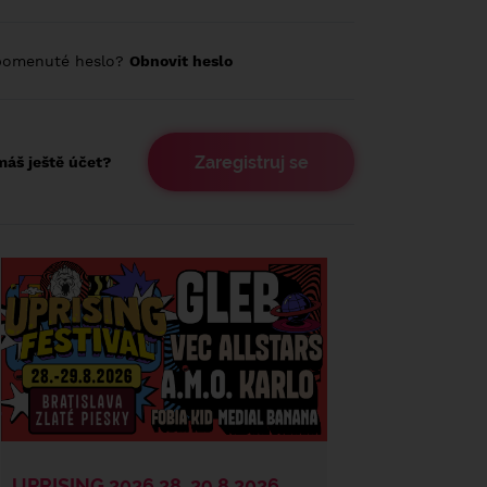
pomenuté heslo?
Obnovit heslo
Zaregistruj se
áš ještě účet?