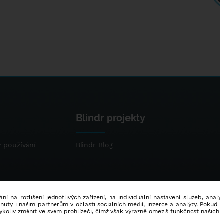
Blindr projekty
 používání
Blindr Blog
ní na rozlišení jednotlivých zařízení, na individuální nastavení služeb, ana
ty i našim partnerům v oblasti sociálních médií, inzerce a analýzy. Poku
dykoliv změnit ve svém prohlížeči, čímž však výrazně omezíš funkčnost našich