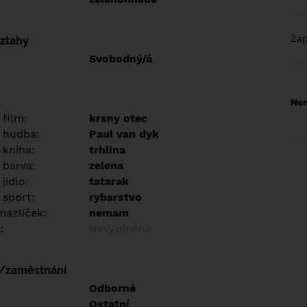
Za
vztahy
Svobodný/á
Nem
 film:
krsny otec
 hudba:
Paul van dyk
 kniha:
trhlina
 barva:
zelena
jídlo:
tatarak
 sport:
rybarstvo
azlíček:
nemam
:
Nevyplněno
í/zaměstnání
:
Odborné
:
Ostatní