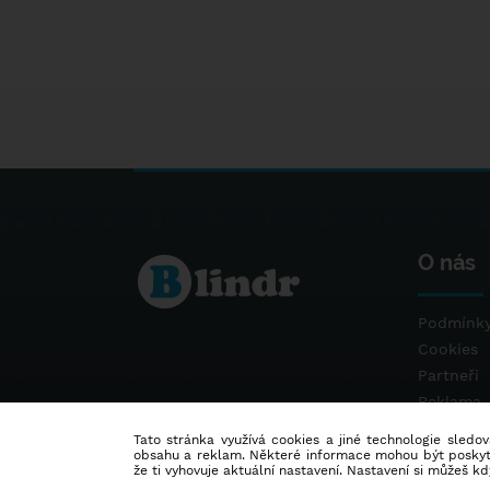
O nás
Podmínky
Cookies
Partneři
Reklama
Kontakt
Tato stránka využívá cookies a jiné technologie sledová
obsahu a reklam. Některé informace mohou být poskytnu
že ti vyhovuje aktuální nastavení. Nastavení si můžeš k