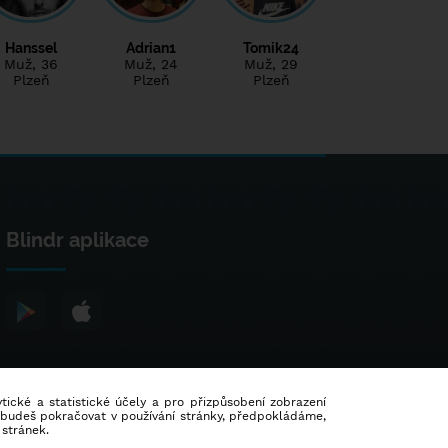
Hanssel
Adrian1
Tomik24
Muž
, 36
Muž
, 24
Muž
, 29
Plzeň
Plzeň
Plzeň
Blindr aplikace
lytické a statistické účely a pro přizpůsobení zobrazení
d budeš pokračovat v používání stránky, předpokládáme,
 stránek.