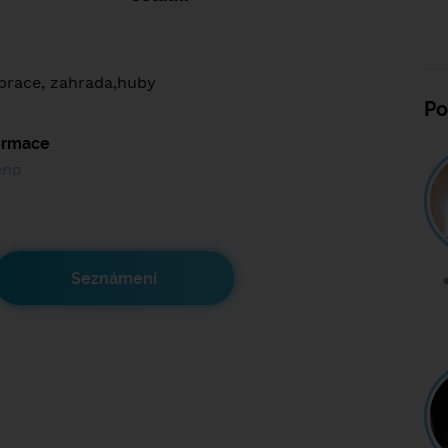
race, zahrada,huby
Po
formace
ěno
Seznámení