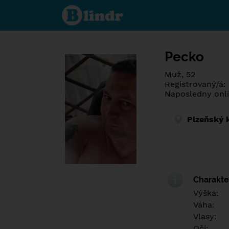
Poznej co je
pod maskou.
Seznamovací
sociální síť.
Pecko
Muž, 52
Registrovaný/á:
Naposledny onli
Plzeňský 
Charakter
Výška:
Váha:
Vlasy:
Oči: