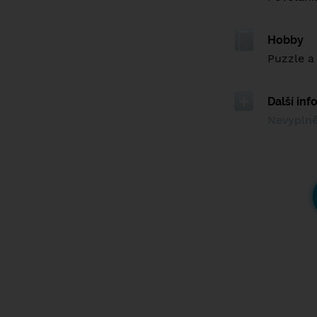
Hobby
Puzzle a
Další in
Nevypln