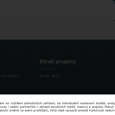
Blindr projekty
 používání
Blindr Blog
ní na rozlišení jednotlivých zařízení, na individuální nastavení služeb, ana
ty i našim partnerům v oblasti sociálních médií, inzerce a analýzy. Poku
dykoliv změnit ve svém prohlížeči, čímž však výrazně omezíš funkčnost našich