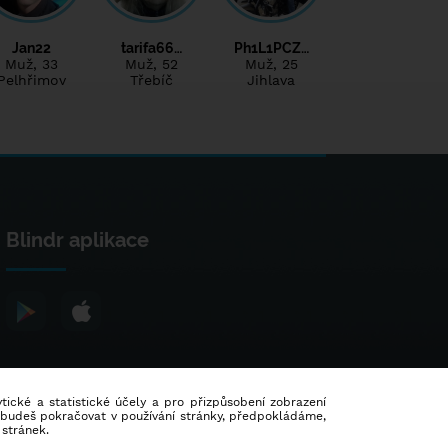
Jan22
tarifa66…
Ph1L1PCZ…
Muž
, 33
Muž
, 52
Muž
, 25
Pelhřimov
Třebíč
Jihlava
Blindr aplikace
lytické a statistické účely a pro přizpůsobení zobrazení
d budeš pokračovat v používání stránky, předpokládáme,
 stránek.