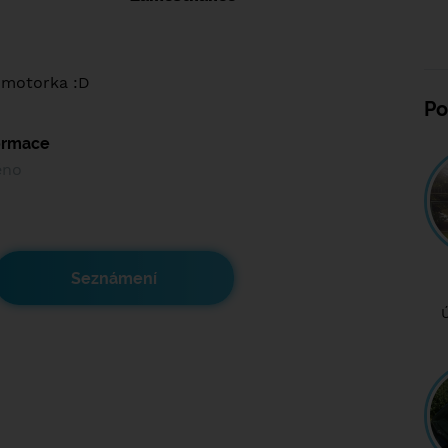
 motorka :D
Po
formace
ěno
Seznámení