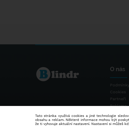
O nás
Podmínky
Cookies
Partneři
Reklama
Kontakt
Tato stránka využívá cookies a jiné technologie sledová
obsahu a reklam. Některé informace mohou být poskytnu
že ti vyhovuje aktuální nastavení. Nastavení si můžeš k