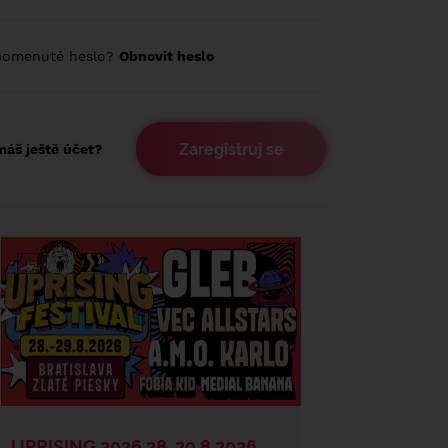
pomenuté heslo?
Obnovit heslo
Zaregistruj se
áš ještě účet?