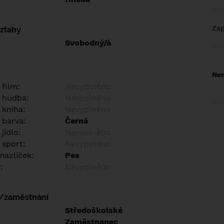
Za
vztahy
Svobodný/á
Nem
 film:
Nevyplněno
 hudba:
Nevyplněno
 kniha:
Nevyplněno
 barva:
Černá
jídlo:
Nevyplněno
 sport:
Nevyplněno
azlíček:
Pes
:
Nevyplněno
í/zaměstnání
:
Středoškolské
:
Zaměstnanec