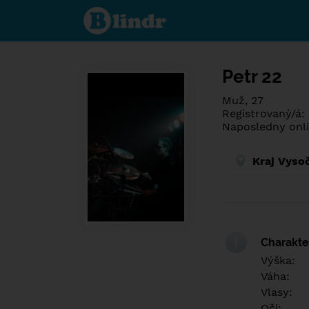
Poznej co je
pod maskou.
Seznamovací
sociální síť.
Petr 22
Muž, 27
Registrovaný/á:
Naposledny onli
Kraj Vyso
Charakter
Výška:
Váha:
Vlasy:
Oči: