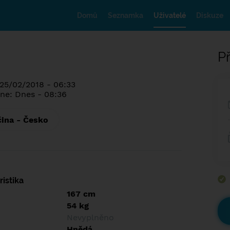
Domů
Seznamka
Uživatelé
Diskuze
Př
 25/02/2018 - 06:33
ne: Dnes - 08:36
čina - Česko
istika
167 cm
54 kg
Nevyplněno
Hnědá