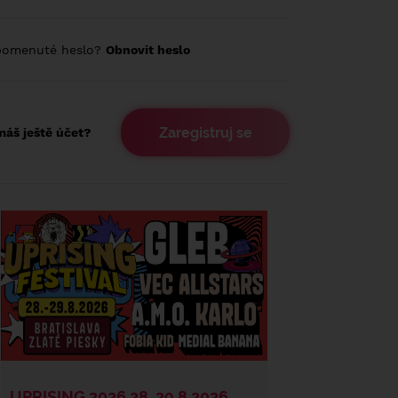
pomenuté heslo?
Obnovit heslo
Zaregistruj se
áš ještě účet?