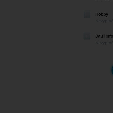
Hobby
Nevypln
Další in
Nevypln