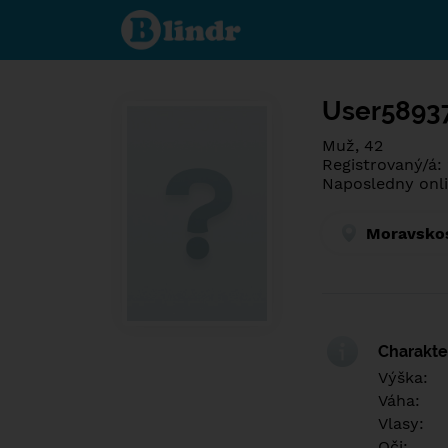
Poznej co je
pod maskou.
Seznamovací
sociální síť.
User5893
Muž, 42
Registrovaný/á:
Naposledny onli
Moravskos
Charakter
Výška:
Váha:
Vlasy:
Oči: