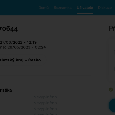
Domů
Seznamka
Uživatelé
Diskuze
70644
Př
 27/06/2022 - 12:19
ne: 28/05/2023 - 02:24
lezský kraj - Česko
istika
Nevyplněno
Nevyplněno
Nevyplněno
Nevyplněno