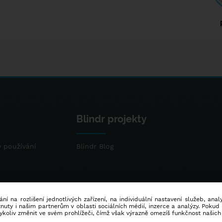
Blindr projekty
 používání
Blindr Blog
ní na rozlišení jednotlivých zařízení, na individuální nastavení služeb, ana
ty i našim partnerům v oblasti sociálních médií, inzerce a analýzy. Poku
dykoliv změnit ve svém prohlížeči, čímž však výrazně omezíš funkčnost našich