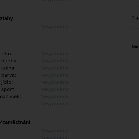
Za
vztahy
Nevyplněno
Nem
 film:
Nevyplněno
 hudba:
Nevyplněno
 kniha:
Nevyplněno
 barva:
Nevyplněno
jídlo:
Nevyplněno
 sport:
Nevyplněno
azlíček:
Nevyplněno
:
Nevyplněno
í/zaměstnání
:
Nevyplněno
:
Nevyplněno