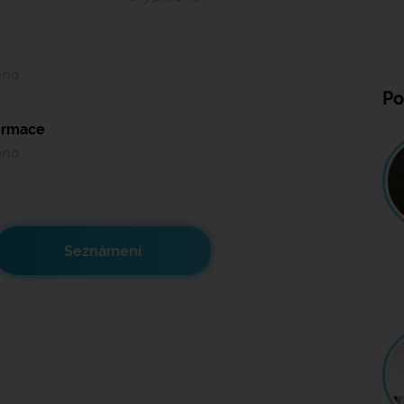
ěno
Po
formace
ěno
Seznámení