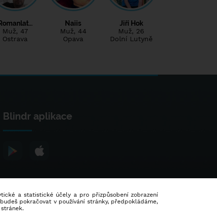
Romanlat…
Naiis
Jiří Hok
Muž
, 47
Muž
, 44
Muž
, 26
Ostrava
Opava
Dolní Lutyně
Blindr aplikace
lytické a statistické účely a pro přizpůsobení zobrazení
d budeš pokračovat v používání stránky, předpokládáme,
 stránek.