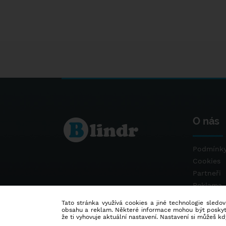
O nás
Podmínky
Cookies
Partneři
Reklama
Kontakt
Tato stránka využívá cookies a jiné technologie sledová
obsahu a reklam. Některé informace mohou být poskytnu
že ti vyhovuje aktuální nastavení. Nastavení si můžeš k