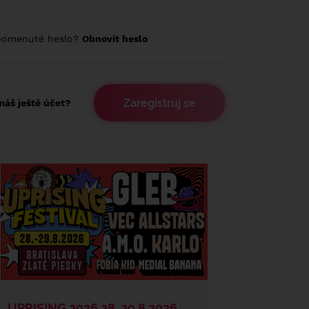
pomenuté heslo?
Obnovit heslo
Zaregistruj se
áš ještě účet?