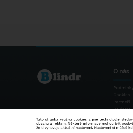
O nás
Podmínky
Cookies
Partneři
Reklama
Kontakt
Tato stránka využívá cookies a jiné technologie sledová
obsahu a reklam. Některé informace mohou být poskytnu
že ti vyhovuje aktuální nastavení. Nastavení si můžeš k