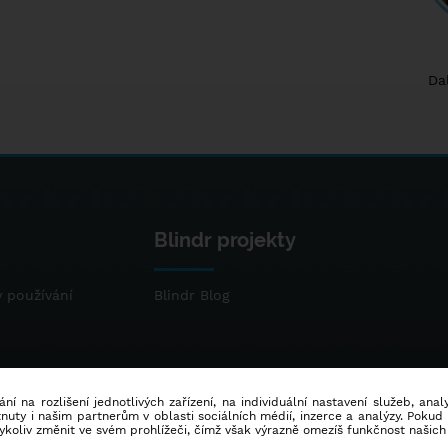
Da
Blindr projekty
 používání
Blindr Blog
ní na rozlišení jednotlivých zařízení, na individuální nastavení služeb, ana
ty i našim partnerům v oblasti sociálních médií, inzerce a analýzy. Poku
dykoliv změnit ve svém prohlížeči, čímž však výrazně omezíš funkčnost našich