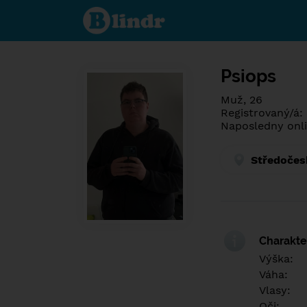
Poznej co je
pod maskou.
Seznamovací
sociální síť.
Psiops
Muž, 26
Registrovaný/á:
Naposledny onli
Středočes
Charakter
Výška:
Váha:
Vlasy:
Oči: