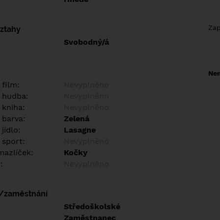
Za
vztahy
Svobodný/á
Nem
 film:
Nevyplněno
 hudba:
Nevyplněno
 kniha:
Nevyplněno
 barva:
Zelená
jídlo:
Lasagne
 sport:
Nevyplněno
azlíček:
Kočky
:
Nevyplněno
í/zaměstnání
:
Středoškolské
:
Zaměstnanec