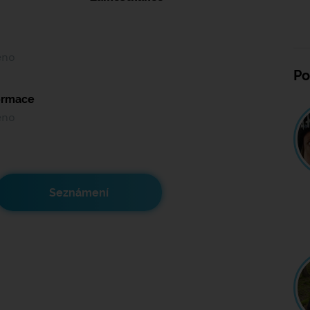
ěno
Po
formace
ěno
Seznámení