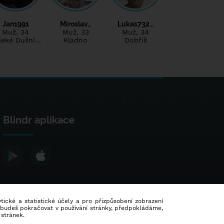
Jan1991
Miroslav…
Lukas732…
Muž
, 34
Muž
, 33
Muž
, 34
leké Dušní…
Kladno
Dobříš
Blindr aplikace
lytické a statistické účely a pro přizpůsobení zobrazení
d budeš pokračovat v používání stránky, předpokládáme,
 stránek.