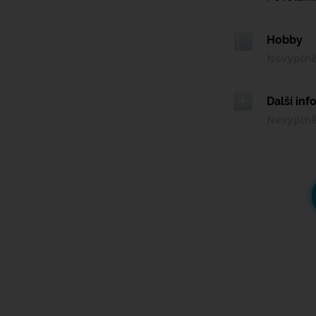
Hobby
Nevypln
Další in
Nevypln