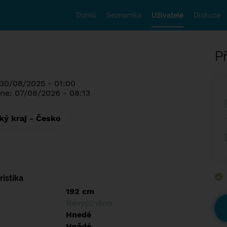
Domů
Seznamka
Uživatelé
Diskuze
Př
 30/08/2025 - 01:00
ne: 07/08/2026 - 08:13
ký kraj - Česko
istika
192 cm
Nevyplněno
Hnedé
Hnědé