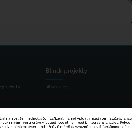
Blindr projekty
 používání
Blindr Blog
ní na rozlišení jednotlivých zařízení, na individuální nastavení služeb, ana
ty i našim partnerům v oblasti sociálních médií, inzerce a analýzy. Poku
dykoliv změnit ve svém prohlížeči, čímž však výrazně omezíš funkčnost našich