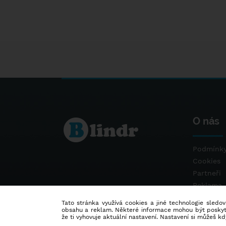
O nás
Podmínky
Cookies
Partneři
Reklama
Kontakt
Tato stránka využívá cookies a jiné technologie sledová
obsahu a reklam. Některé informace mohou být poskytnu
že ti vyhovuje aktuální nastavení. Nastavení si můžeš k