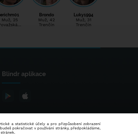
erichm01
Brondo
Luky1994
Muž
, 25
Muž
, 42
Muž
, 31
Považská…
Trenčín
Trenčín
Blindr aplikace
lytické a statistické účely a pro přizpůsobení zobrazení
d budeš pokračovat v používání stránky, předpokládáme,
 stránek.