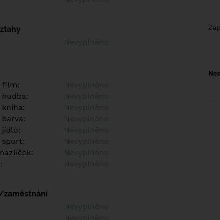
Za
vztahy
Nevyplněno
Nem
 film:
Nevyplněno
 hudba:
Nevyplněno
 kniha:
Nevyplněno
 barva:
Nevyplněno
jídlo:
Nevyplněno
 sport:
Nevyplněno
azlíček:
Nevyplněno
:
Nevyplněno
í/zaměstnání
:
Nevyplněno
:
Nevyplněno