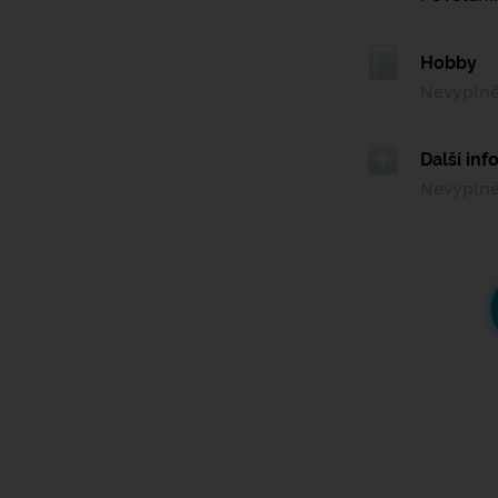
Hobby
Nevypln
Další in
Nevypln