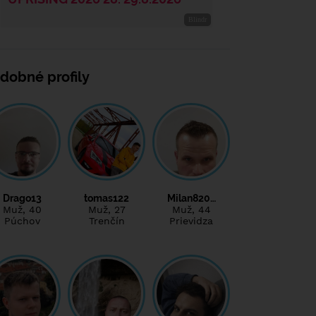
dobné profily
Drago13
tomas122
Milan820…
Muž
, 40
Muž
, 27
Muž
, 44
Púchov
Trenčín
Prievidza