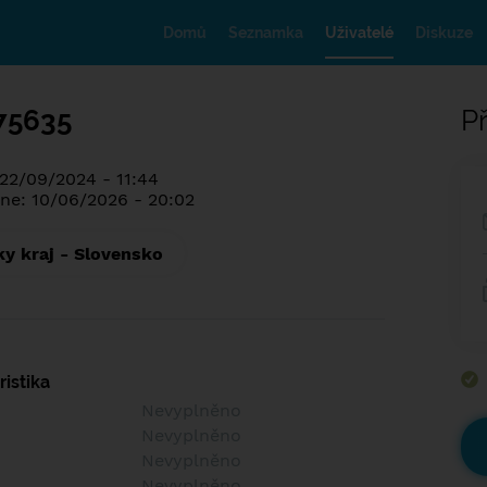
Domů
Seznamka
Uživatelé
Diskuze
75635
Př
 22/09/2024 - 11:44
ne: 10/06/2026 - 20:02
ky kraj - Slovensko
istika
Nevyplněno
Nevyplněno
Nevyplněno
Nevyplněno