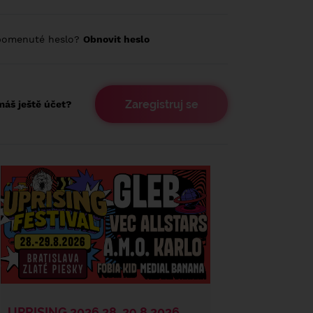
pomenuté heslo?
Obnovit heslo
Zaregistruj se
áš ještě účet?