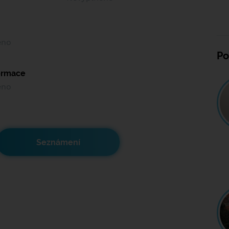
ěno
Po
formace
ěno
Seznámení