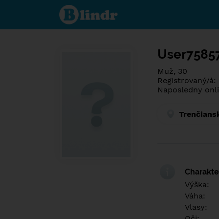
Poznej co je
pod maskou.
Seznamovací
sociální síť.
User7585
Muž, 30
Registrovaný/á:
Naposledny onli
Trenčians
Charakter
Výška:
Váha:
Vlasy:
Oči: