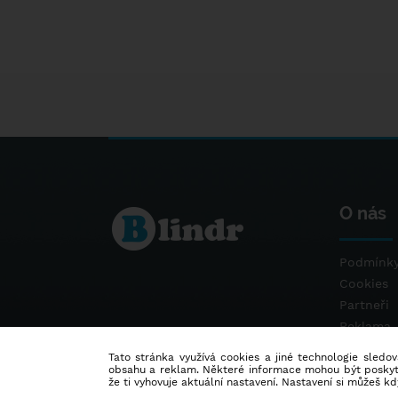
O nás
Podmínky
Cookies
Partneři
Reklama
Kontakt
Tato stránka využívá cookies a jiné technologie sledová
obsahu a reklam. Některé informace mohou být poskytnu
že ti vyhovuje aktuální nastavení. Nastavení si můžeš k