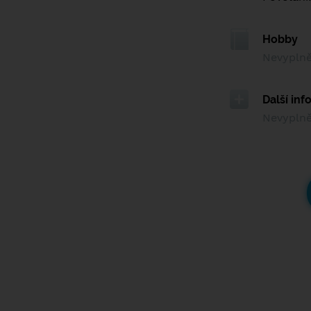
Hobby
Nevypln
Další in
Nevypln