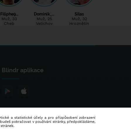
Filiphe9…
Dominik_…
Silas
Muž
, 33
Muž
, 25
Muž
, 32
Cheb
Velichov
Hroznětín
Blindr aplikace
lytické a statistické účely a pro přizpůsobení zobrazení
d budeš pokračovat v používání stránky, předpokládáme,
 stránek.