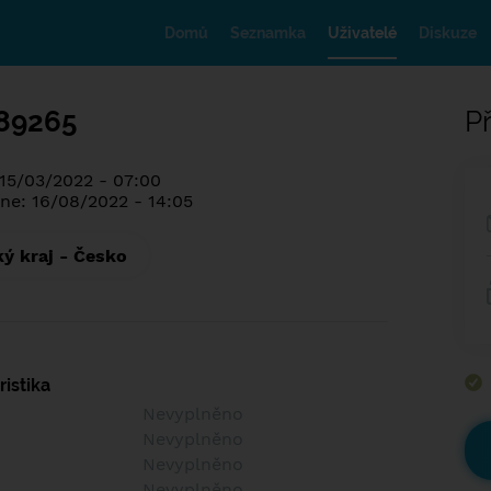
Domů
Seznamka
Uživatelé
Diskuze
89265
Př
 15/03/2022 - 07:00
ne: 16/08/2022 - 14:05
ký kraj - Česko
istika
Nevyplněno
Nevyplněno
Nevyplněno
Nevyplněno