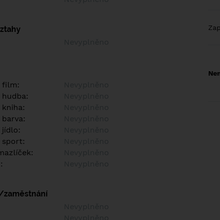
Za
vztahy
Nevyplněno
Nem
 film:
Nevyplněno
 hudba:
Nevyplněno
 kniha:
Nevyplněno
 barva:
Nevyplněno
jídlo:
Nevyplněno
 sport:
Nevyplněno
azlíček:
Nevyplněno
:
Nevyplněno
í/zaměstnání
:
Nevyplněno
:
Nevyplněno