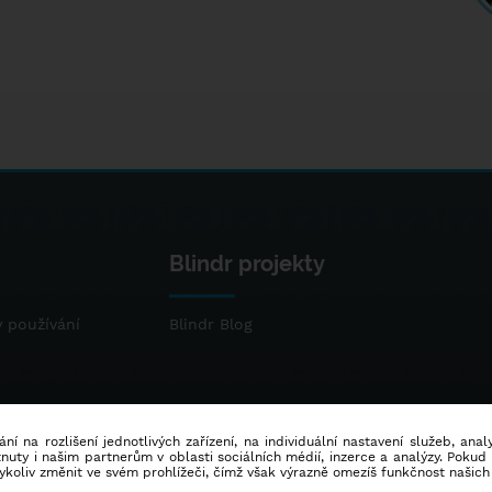
Blindr projekty
 používání
Blindr Blog
ní na rozlišení jednotlivých zařízení, na individuální nastavení služeb, ana
ty i našim partnerům v oblasti sociálních médií, inzerce a analýzy. Poku
dykoliv změnit ve svém prohlížeči, čímž však výrazně omezíš funkčnost našich