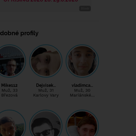
dobné profily
Mike112
Dejvisek…
vladimca…
Muž
, 33
Muž
, 31
Muž
, 30
Březová
Karlovy Vary
Mariánské…