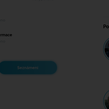
ěno
Po
formace
ěno
Seznámení