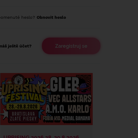
pomenuté heslo?
Obnovit heslo
Zaregistruj se
áš ještě účet?