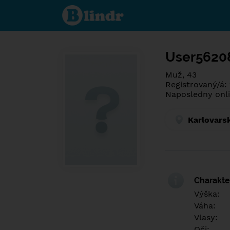
Poznej co je
pod maskou.
Seznamovací
sociální síť.
User5620
Muž, 43
Registrovaný/á:
Naposledny onli
Karlovars
Charakter
Výška:
Váha:
Vlasy:
Oči: