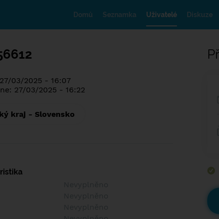
Domů
Seznamka
Uživatelé
Diskuze
56612
Př
 27/03/2025 - 16:07
ne: 27/03/2025 - 16:22
ký kraj - Slovensko
istika
Nevyplněno
Nevyplněno
Nevyplněno
Nevyplněno