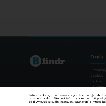
O nás
Podmínky
Cookies
Partneři
Reklama
Kontakt
Tato stránka využívá cookies a jiné technologie sledová
obsahu a reklam. Některé informace mohou být poskytnu
že ti vyhovuje aktuální nastavení. Nastavení si můžeš k