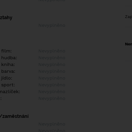
Za
vztahy
Nevyplněno
Nem
 film:
Nevyplněno
 hudba:
Nevyplněno
 kniha:
Nevyplněno
 barva:
Nevyplněno
jídlo:
Nevyplněno
 sport:
Nevyplněno
azlíček:
Nevyplněno
:
Nevyplněno
í/zaměstnání
:
Nevyplněno
:
Nevyplněno