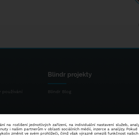
Blindr projekty
 používání
Blindr Blog
ní na rozlišení jednotlivých zařízení, na individuální nastavení služeb, ana
ty i našim partnerům v oblasti sociálních médií, inzerce a analýzy. Poku
dykoliv změnit ve svém prohlížeči, čímž však výrazně omezíš funkčnost našich