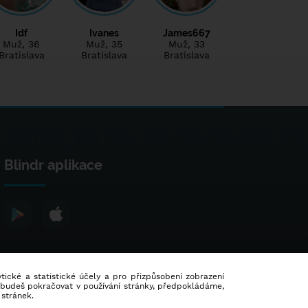
Idf
Ivanes
James667
Muž
, 36
Muž
, 35
Muž
, 33
Bratislava
Bratislava
Bratislava
Blindr aplikace
lytické a statistické účely a pro přizpůsobení zobrazení
d budeš pokračovat v používání stránky, předpokládáme,
 stránek.