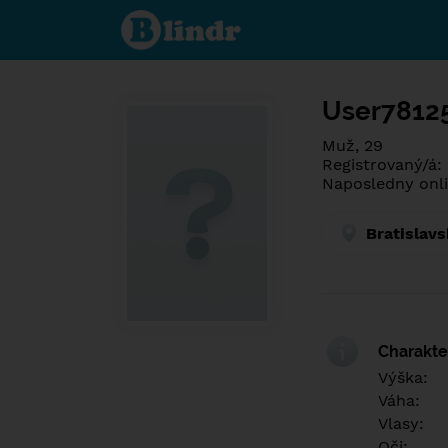
Poznej co je
pod maskou.
Seznamovací
sociální síť.
User7812
Muž, 29
Registrovaný/á:
Naposledny onli
Bratislavs
Charakter
Výška:
Váha:
Vlasy:
Oči: