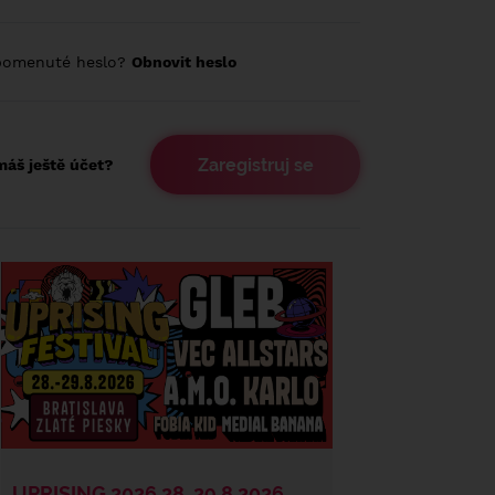
pomenuté heslo?
Obnovit heslo
Zaregistruj se
áš ještě účet?