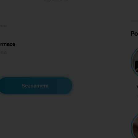
ěno
Po
formace
ěno
Seznámení