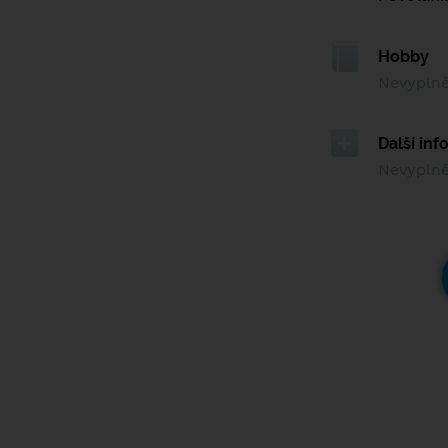
Hobby
Nevypln
Další in
Nevypln