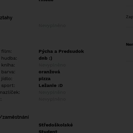
Za
vztahy
Nevyplněno
Nem
 film:
Pýcha a Predsudok
 hudba:
dnb :)
 kniha:
Nevyplněno
 barva:
oranžová
jídlo:
pizza
 sport:
Ležanie :D
azlíček:
Nevyplněno
:
Nevyplněno
í/zaměstnání
:
Středoškolské
:
Student