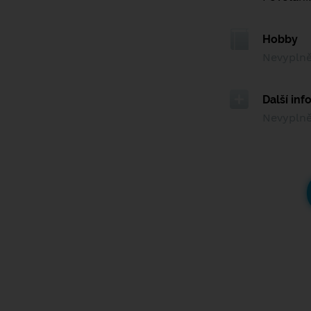
Hobby
Nevypln
Další in
Nevypln