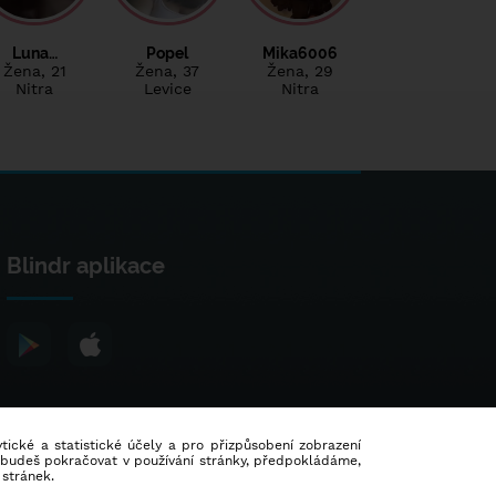
Luna…
Popel
Mika6006
Žena
, 21
Žena
, 37
Žena
, 29
Nitra
Levice
Nitra
Blindr aplikace
lytické a statistické účely a pro přizpůsobení zobrazení
d budeš pokračovat v používání stránky, předpokládáme,
 stránek.