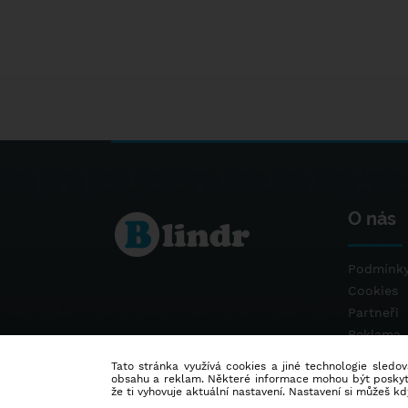
O nás
Podmínky
Cookies
Partneři
Reklama
Kontakt
Tato stránka využívá cookies a jiné technologie sledová
obsahu a reklam. Některé informace mohou být poskytnu
že ti vyhovuje aktuální nastavení. Nastavení si můžeš k