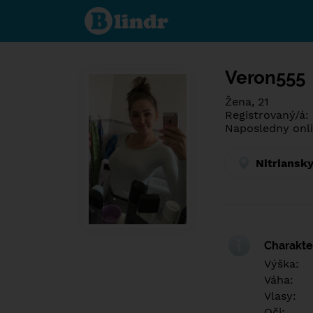
Poznej co je
pod maskou.
Seznamovací
sociální síť.
Veron555
Žena, 21
Registrovaný/á:
Naposledny onli
Nitriansky
Charakter
Výška:
Váha:
Vlasy:
Oči: