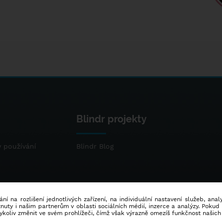
Blindr projekty
 používání
Blindr Blog
ní na rozlišení jednotlivých zařízení, na individuální nastavení služeb, ana
ty i našim partnerům v oblasti sociálních médií, inzerce a analýzy. Poku
dykoliv změnit ve svém prohlížeči, čímž však výrazně omezíš funkčnost našich