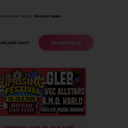
pomenuté heslo?
Obnovit heslo
Zaregistruj se
áš ještě účet?