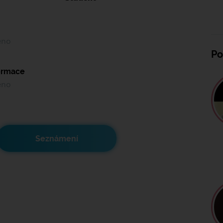
ěno
Po
formace
ěno
Seznámení