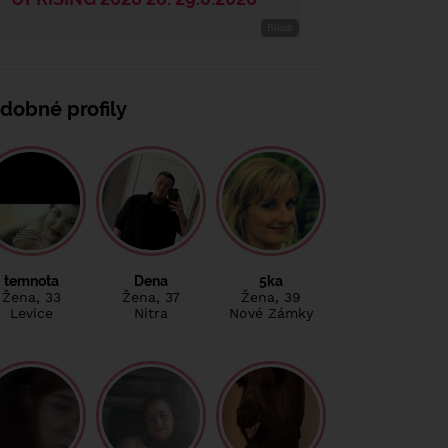
dobné profily
temnota
Dena
5ka
Žena
, 33
Žena
, 37
Žena
, 39
Levice
Nitra
Nové Zámky