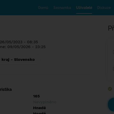
Domů
Seznamka
Uživatelé
Diskuze
Př
 26/05/2023 - 08:35
ne: 09/05/2026 - 23:25
 kraj - Slovensko
istika
165
Nevyplněno
Hnedé
Hnedé