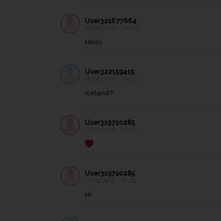
User321677664
18/08/2019 - 22:05
Hello
User322159415
18/08/2019 - 01:33
Iceland?
User319710285
17/08/2019 - 15:32
User319710285
17/08/2019 - 15:31
Hi