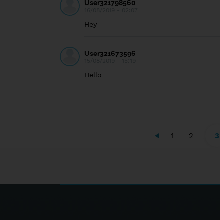
User321798560
16/08/2019 - 02:07
Hey
User321673596
15/08/2019 - 15:19
Hello
1
2
3