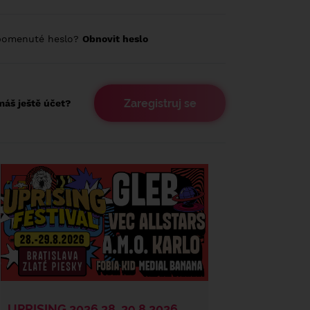
pomenuté heslo?
Obnovit heslo
Zaregistruj se
áš ještě účet?