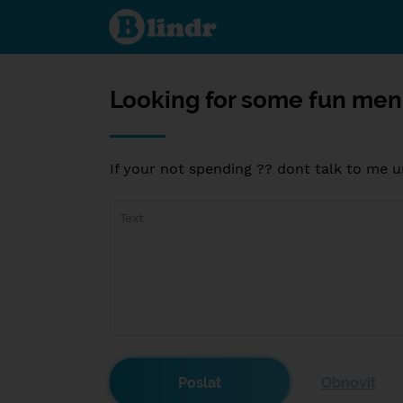
Looking
for
some
fun
men 35
and up
ONLY??
Looking for some fun men
If your not spending ?? dont talk to me