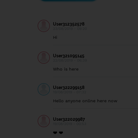
User312352578
23/08/2019 - 09:20
Hi
User321095145
22/08/2019 - 06:39
Who is here
User322299158
19/08/2019 - 07:32
Hello anyone online here now
User322029987
19/08/2019 - 00:53
❤️ ❤️