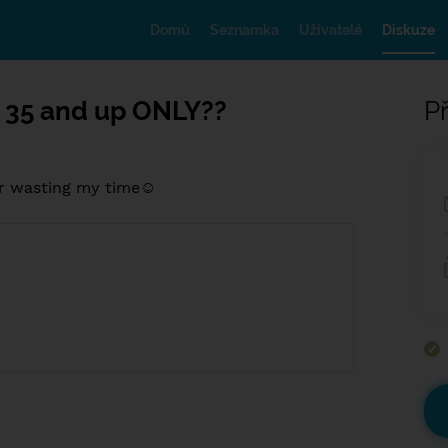
Domů
Seznamka
Uživatelé
Diskuze
 35 and up ONLY??
Př
 ur wasting my time☺