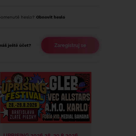
pomenuté heslo?
Obnovit heslo
Zaregistruj se
áš ještě účet?