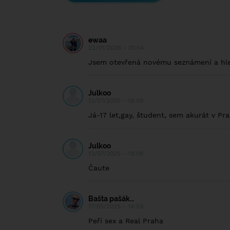
ewaa
22/01/2026 - 01:04
Jsem otevřená novému seznámení a hle
Julkoo
13/07/2025 - 19:09
Já-17 let,gay, študent, sem akurát v Pr
Julkoo
13/07/2025 - 19:08
Čaute
Bašta pašák…
17/05/2025 - 14:59
Peří sex a Real Praha