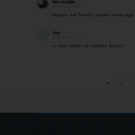
Verunka990
21/01/2025 - 08:17
Nabízím své fotečky videjka Whats ap
Jirin
19/01/2025 - 18:19
Je tady někdo od českého Brodu?
1