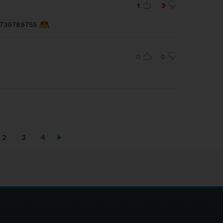
1
3
p 739789755
0
0
2
3
4