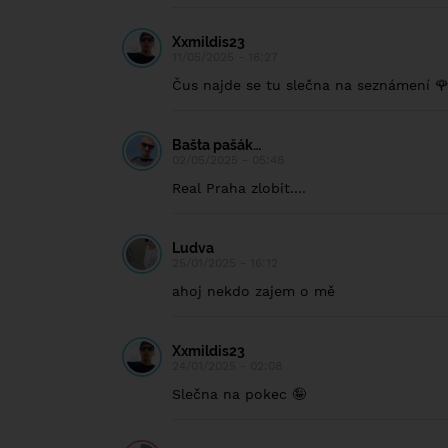
Xxmildis23
11/05/2025 - 16:27
Čus najde se tu slečna na seznámení 
Bašta pašák…
02/05/2025 - 05:48
Real Praha zlobit....
Ludva
25/01/2025 - 16:12
ahoj nekdo zajem o mě
Xxmildis23
24/01/2025 - 02:08
Slečna na pokec 🤪