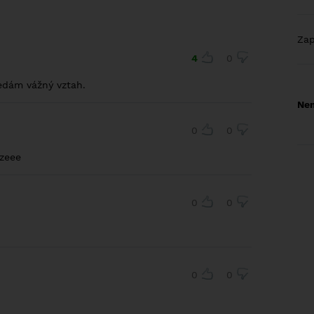
Za
4
0
dám vážný vztah.
Nem
0
0
azeee
0
0
0
0