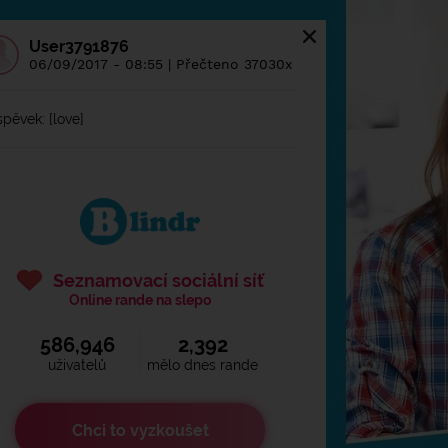
Příspěvky
Články
User3791876
06/09/2017 - 08:55 | Přečteno 37030x
ihlásit se na
Blindr
spěvek: [love]
Seznamovací sociální síť
Online rande na slepo
586,946
2,392
Zapamatovat přihlášení
uživatelů
mělo dnes rande
Chci to vyzkoušet