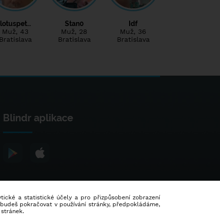
lotuspet…
Stan0
Idf
Muž
, 43
Muž
, 28
Muž
, 36
Bratislava
Bratislava
Bratislava
Blindr aplikace
lytické a statistické účely a pro přizpůsobení zobrazení
d budeš pokračovat v používání stránky, předpokládáme,
 stránek.