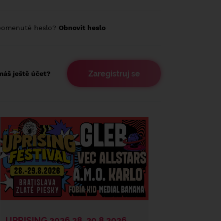
pomenuté heslo?
Obnovit heslo
Zaregistruj se
áš ještě účet?