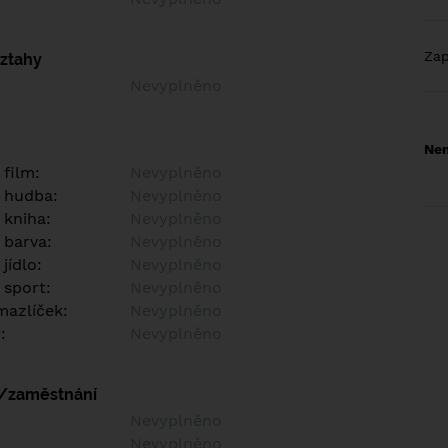
Za
vztahy
Nevyplněno
Nem
 film:
Nevyplněno
 hudba:
Nevyplněno
 kniha:
Nevyplněno
 barva:
Nevyplněno
jídlo:
Nevyplněno
 sport:
Nevyplněno
azlíček:
Nevyplněno
:
Nevyplněno
í/zaměstnání
:
Nevyplněno
:
Nevyplněno