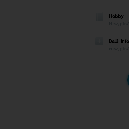
Hobby
Nevypln
Další in
Nevypln