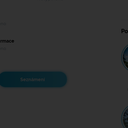
ěno
Po
formace
ěno
Seznámení