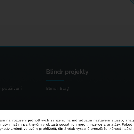
Blindr projekty
 používání
Blindr Blog
ní na rozlišení jednotlivých zařízení, na individuální nastavení služeb, ana
ty i našim partnerům v oblasti sociálních médií, inzerce a analýzy. Poku
dykoliv změnit ve svém prohlížeči, čímž však výrazně omezíš funkčnost našich