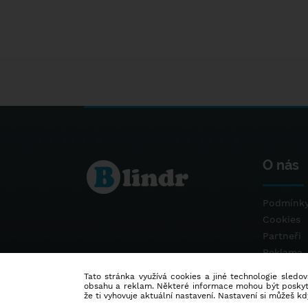
O nás
Podmínky
Cookies
Partneři
Reklama
Kontakt
Tato stránka využívá cookies a jiné technologie sledová
obsahu a reklam. Některé informace mohou být poskytnu
že ti vyhovuje aktuální nastavení. Nastavení si můžeš k