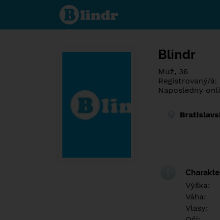
Poznej co je
pod maskou.
Seznamovací
sociální síť.
Blindr
Muž, 36
Registrovaný/á:
Naposledny onli
Bratislavs
Charakter
Výška:
Váha:
Vlasy:
Oči: