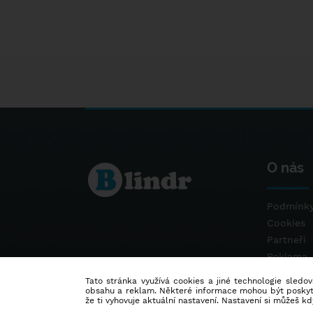
O nás
Podmínky
Cookies
Partneři
Reklama
Kontakt
Tato stránka využívá cookies a jiné technologie sledová
obsahu a reklam. Některé informace mohou být poskytnu
že ti vyhovuje aktuální nastavení. Nastavení si můžeš k