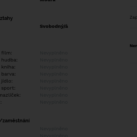
Za
vztahy
Svobodný/á
Nem
 film:
Nevyplněno
 hudba:
Nevyplněno
 kniha:
Nevyplněno
 barva:
Nevyplněno
jídlo:
Nevyplněno
 sport:
Nevyplněno
azlíček:
Nevyplněno
:
Nevyplněno
í/zaměstnání
:
Nevyplněno
:
Nevyplněno