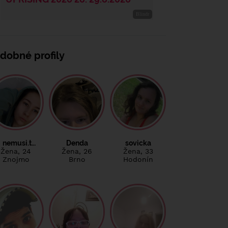
dobné profily
nemusi.t…
Denda
sovicka
Žena
, 24
Žena
, 26
Žena
, 33
Znojmo
Brno
Hodonín