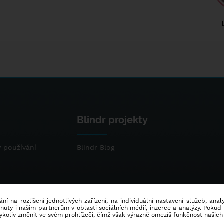
Blindr projekty
 používání
Blindr Blog
ní na rozlišení jednotlivých zařízení, na individuální nastavení služeb, ana
ty i našim partnerům v oblasti sociálních médií, inzerce a analýzy. Poku
dykoliv změnit ve svém prohlížeči, čímž však výrazně omezíš funkčnost našich