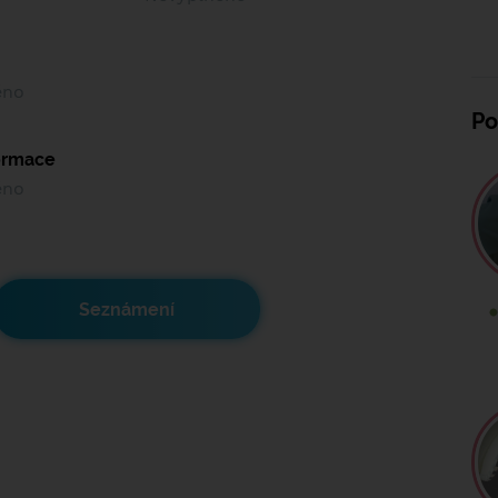
ěno
Po
formace
ěno
Seznámení