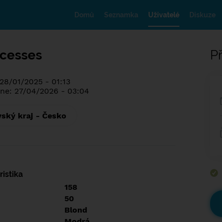
Domů
Seznamka
Uživatelé
Diskuze
ncesses
Př
 28/01/2025 - 01:13
ne: 27/04/2026 - 03:04
ský kraj - Česko
istika
158
50
Blond
Modrá