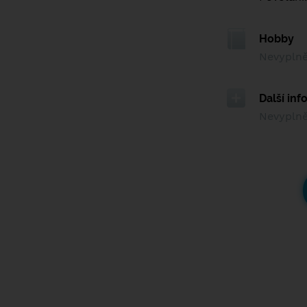
Hobby
Nevypln
Další in
Nevypln