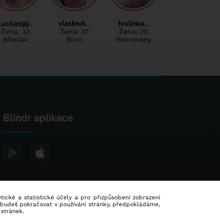
Lucka199…
vlastovk…
Ivulinka…
Žena
, 33
Žena
, 37
Žena
, 25
Břeclav
Brno
Habrovany
Blindr aplikace
lytické a statistické účely a pro přizpůsobení zobrazení
d budeš pokračovat v používání stránky, předpokládáme,
 stránek.