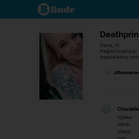
Poznej co je
pod maskou.
Seznamovací
sociální síť.
Deathpri
Žena, 31
Registrovaný/á:
Naposledny onli
Jihomorav
Charakter
Výška:
Váha:
Vlasy:
Oči: