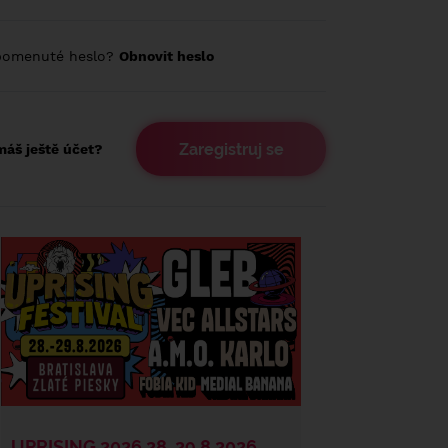
pomenuté heslo?
Obnovit heslo
Zaregistruj se
áš ještě účet?