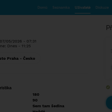
Domů
Seznamka
Uživatelé
Diskuze
Př
 07/05/2026 - 07:31
ne: Dnes - 11:25
sto Praha - Česko
istika
180
90
Sem tam šedina
Hnědé