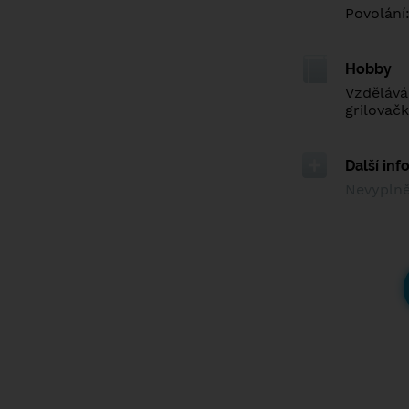
Povolání
Hobby
Vzdělává
grilovač
Další in
Nevypln