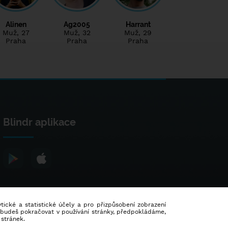
Alinen
Ag2005
Harrant
Muž
, 27
Muž
, 32
Muž
, 29
Praha
Praha
Praha
Blindr aplikace
lytické a statistické účely a pro přizpůsobení zobrazení
d budeš pokračovat v používání stránky, předpokládáme,
 stránek.