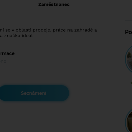
:
Zaměstnanec
ní se v oblasti prodeje, práce na zahradě a
Po
ka značka ideál
formace
ěno
Seznámení