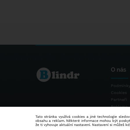
O nás
Podmínky
Cookies
Partneři
Reklama
Kontakt
Tato stránka využívá cookies a jiné technologie sledová
obsahu a reklam. Některé informace mohou být poskytnu
že ti vyhovuje aktuální nastavení. Nastavení si můžeš k