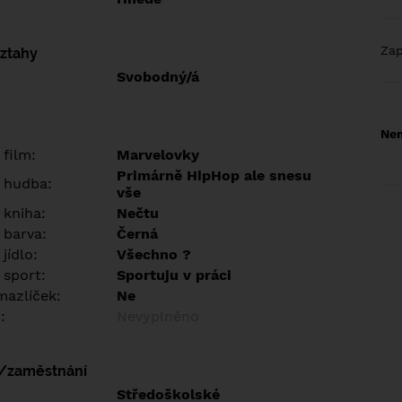
Za
vztahy
Svobodný/á
Nem
 film:
Marvelovky
Primárně HipHop ale snesu
 hudba:
vše
 kniha:
Nečtu
 barva:
Černá
jídlo:
Všechno ?
 sport:
Sportuju v práci
azlíček:
Ne
:
Nevyplněno
í/zaměstnání
:
Středoškolské