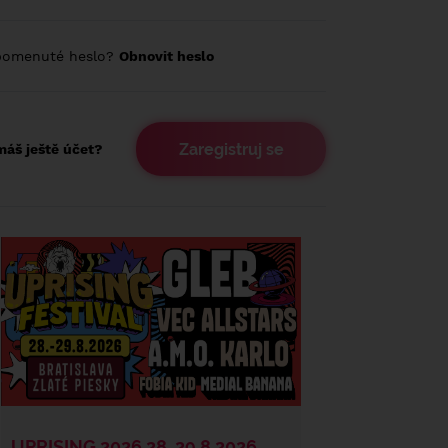
pomenuté heslo?
Obnovit heslo
Zaregistruj se
áš ještě účet?