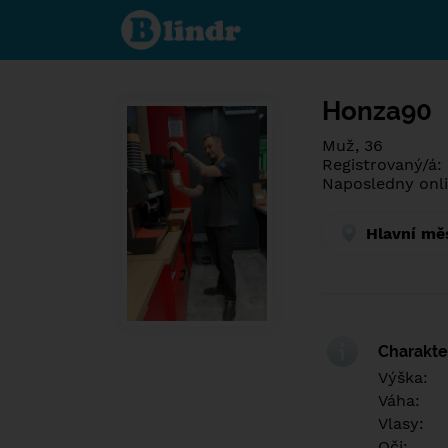
Poznej co je
pod maskou.
Seznamovací
sociální síť.
Honza90
Muž, 36
Registrovaný/á:
Naposledny onli
Hlavní mě
Charakter
Výška:
Váha:
Vlasy:
Oči: