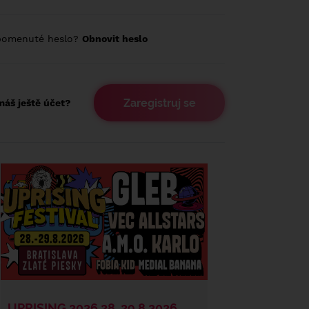
pomenuté heslo?
Obnovit heslo
Zaregistruj se
áš ještě účet?