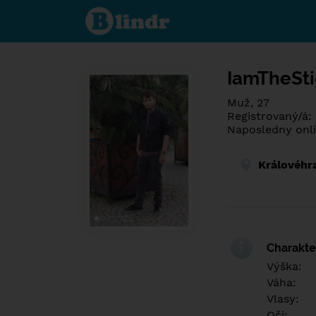
Poznej co je
pod maskou.
Seznamovací
sociální síť.
IamTheSti
Muž, 27
Registrovaný/á:
Naposledny onli
Královéhr
Charakter
Výška:
Váha:
Vlasy:
Oči: