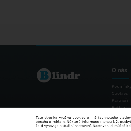
O nás
Podmínky
Cookies
Partneři
Reklama
Kontakt
Tato stránka využívá cookies a jiné technologie sledová
obsahu a reklam. Některé informace mohou být poskytnu
že ti vyhovuje aktuální nastavení. Nastavení si můžeš k