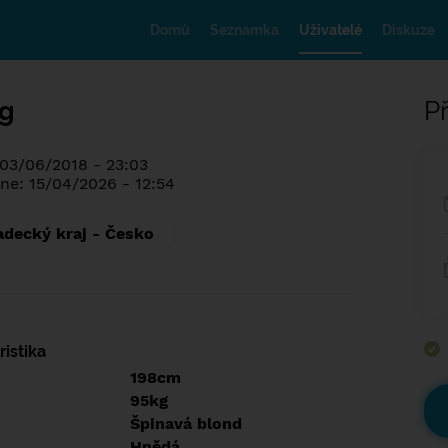
Domů
Seznamka
Uživatelé
Diskuze
g
Př
 03/06/2018 - 23:03
ne: 15/04/2026 - 12:54
adecký kraj - Česko
istika
198cm
95kg
Špinavá blond
Hnědá