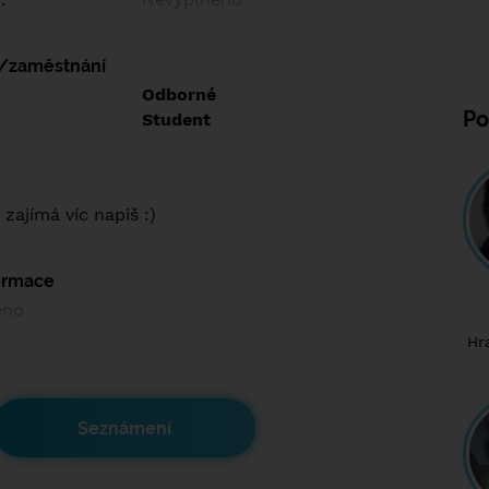
í/zaměstnání
:
Odborné
Po
:
Student
zajímá víc napiš :)
formace
ěno
Hr
Seznámení