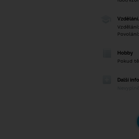
Vzdělán
Vzdělání
Povolání
Hobby
Pokud tě 
Další in
Nevypln