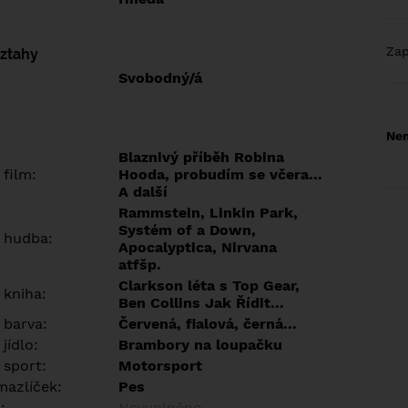
Za
vztahy
Svobodný/á
Nem
Blaznivý příběh Robina
 film:
Hooda, probudím se včera...
A další
Rammstein, Linkin Park,
Systém of a Down,
 hudba:
Apocalyptica, Nirvana
atfšp.
Clarkson léta s Top Gear,
 kniha:
Ben Collins Jak Řídit...
 barva:
Červená, fialová, černá...
jídlo:
Brambory na loupačku
 sport:
Motorsport
azlíček:
Pes
:
Nevyplněno