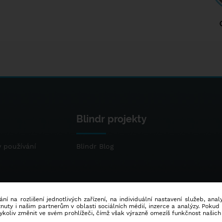
Blindr projekty
 používání
Blindr Blog
ní na rozlišení jednotlivých zařízení, na individuální nastavení služeb, ana
ty i našim partnerům v oblasti sociálních médií, inzerce a analýzy. Poku
dykoliv změnit ve svém prohlížeči, čímž však výrazně omezíš funkčnost našich