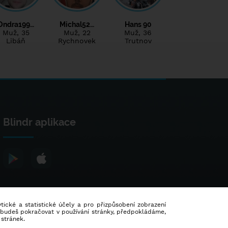
Ondra199…
Michal52…
Hans 90
Muž
, 35
Muž
, 22
Muž
, 36
Libáň
Rychnovek
Trutnov
Blindr aplikace
lytické a statistické účely a pro přizpůsobení zobrazení
d budeš pokračovat v používání stránky, předpokládáme,
 stránek.