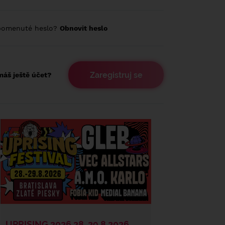
pomenuté heslo?
Obnovit heslo
Zaregistruj se
áš ještě účet?