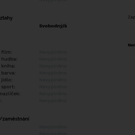
Za
vztahy
Svobodný/á
Nem
 film:
Nevyplněno
 hudba:
Nevyplněno
 kniha:
Nevyplněno
 barva:
Nevyplněno
jídlo:
Nevyplněno
 sport:
Nevyplněno
azlíček:
Nevyplněno
:
Nevyplněno
í/zaměstnání
:
Nevyplněno
:
Nevyplněno