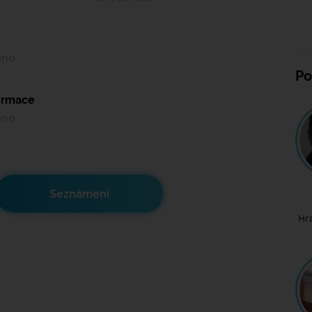
ěno
Po
formace
ěno
Seznámení
Hr