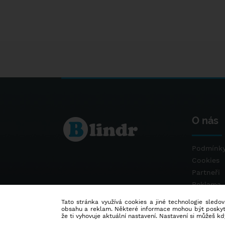
O nás
Podmínky
Cookies
Partneři
Reklama
Kontakt
Tato stránka využívá cookies a jiné technologie sledová
obsahu a reklam. Některé informace mohou být poskytnu
že ti vyhovuje aktuální nastavení. Nastavení si můžeš k