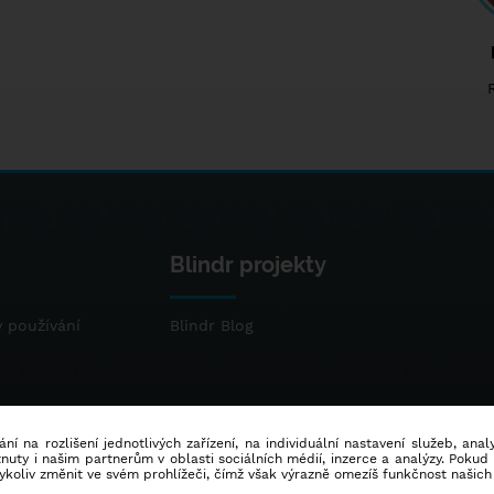
Blindr projekty
 používání
Blindr Blog
ní na rozlišení jednotlivých zařízení, na individuální nastavení služeb, ana
ty i našim partnerům v oblasti sociálních médií, inzerce a analýzy. Poku
dykoliv změnit ve svém prohlížeči, čímž však výrazně omezíš funkčnost našich