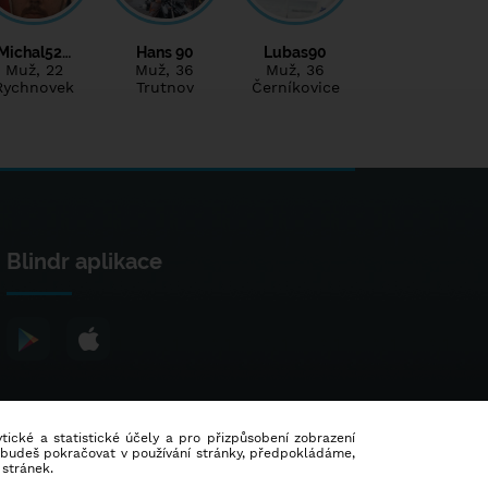
Michal52…
Hans 90
Lubas90
Muž
, 22
Muž
, 36
Muž
, 36
Rychnovek
Trutnov
Černíkovice
Blindr aplikace
lytické a statistické účely a pro přizpůsobení zobrazení
d budeš pokračovat v používání stránky, předpokládáme,
 stránek.