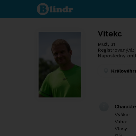
Poznej co je
pod maskou.
Seznamovací
sociální síť.
Vitekc
Muž, 31
Registrovaný/á: 
Naposledny onli
Královéhr
Charakter
Výška:
Váha:
Vlasy:
Oči: