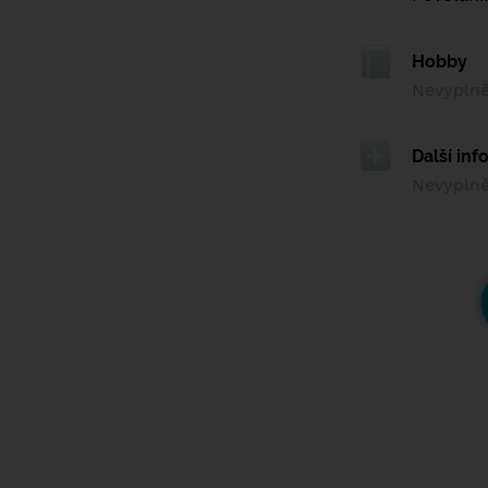
Hobby
Nevypln
Další in
Nevypln