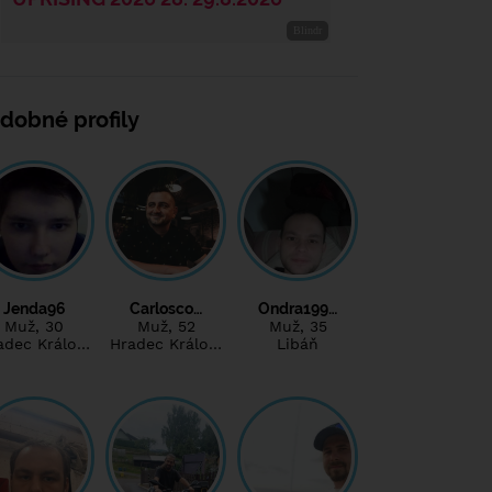
dobné profily
Jenda96
Carlosco…
Ondra199…
Muž
, 30
Muž
, 52
Muž
, 35
adec Králo…
Hradec Králo…
Libáň