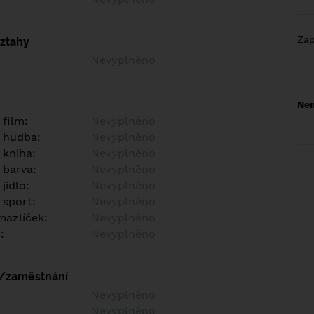
Za
vztahy
Nevyplněno
Nem
 film:
Nevyplněno
 hudba:
Nevyplněno
 kniha:
Nevyplněno
 barva:
Nevyplněno
jídlo:
Nevyplněno
 sport:
Nevyplněno
azlíček:
Nevyplněno
:
Nevyplněno
í/zaměstnání
:
Nevyplněno
:
Nevyplněno