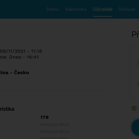
Domů
Seznamka
Uživatelé
Diskuze
Př
09/11/2021 - 11:16
ne: Dnes - 16:41
čina - Česko
istika
178
Nevyplněno
Nevyplněno
Nevyplněno