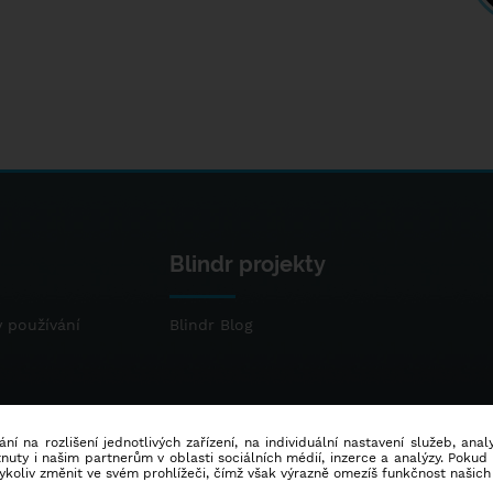
Blindr projekty
 používání
Blindr Blog
ní na rozlišení jednotlivých zařízení, na individuální nastavení služeb, ana
ty i našim partnerům v oblasti sociálních médií, inzerce a analýzy. Poku
dykoliv změnit ve svém prohlížeči, čímž však výrazně omezíš funkčnost našich