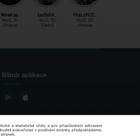
Mirek 95
tarifa66…
Ph1L1PCZ…
Muž
, 31
Muž
, 52
Muž
, 25
Jihlava
Třebíč
Jihlava
Blindr aplikace
lytické a statistické účely a pro přizpůsobení zobrazení
d budeš pokračovat v používání stránky, předpokládáme,
 stránek.