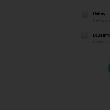
Hobby
Nevypln
Další in
Nevypln