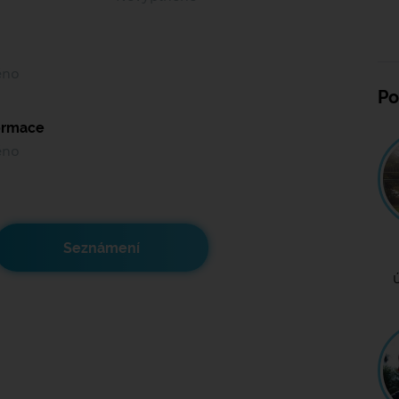
ěno
Po
formace
ěno
Seznámení