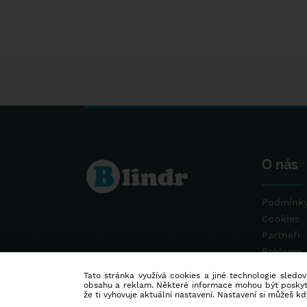
O nás
Podmínky
Cookies
Partneři
Reklama
Kontakt
Tato stránka využívá cookies a jiné technologie sledová
obsahu a reklam. Některé informace mohou být poskytnu
že ti vyhovuje aktuální nastavení. Nastavení si můžeš k