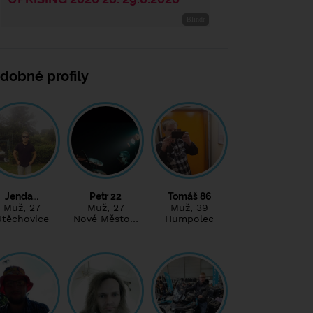
dobné profily
Jenda…
Petr 22
Tomáš 86
Muž
, 27
Muž
, 27
Muž
, 39
Útěchovice
Nové Město…
Humpolec