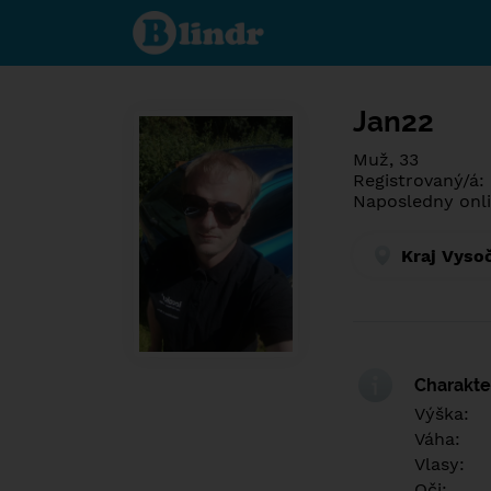
Poznej co je
pod maskou.
Seznamovací
sociální síť.
Jan22
Muž, 33
Registrovaný/á: 
Naposledny onli
Kraj Vyso
Charakter
Výška:
Váha:
Vlasy:
Oči: