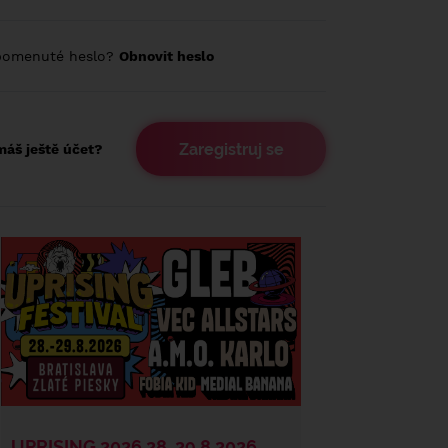
pomenuté heslo?
Obnovit heslo
Zaregistruj se
áš ještě účet?