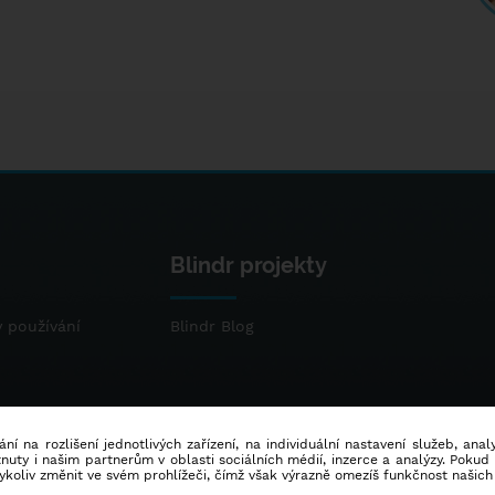
Blindr projekty
 používání
Blindr Blog
ní na rozlišení jednotlivých zařízení, na individuální nastavení služeb, ana
ty i našim partnerům v oblasti sociálních médií, inzerce a analýzy. Poku
dykoliv změnit ve svém prohlížeči, čímž však výrazně omezíš funkčnost našich