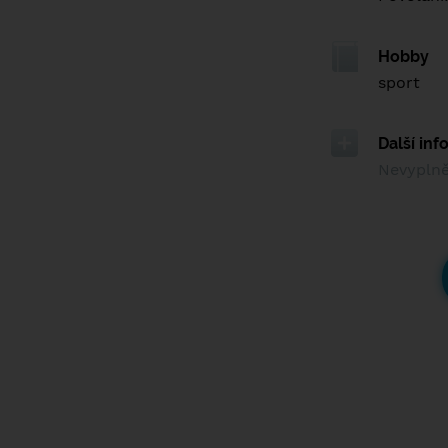
Hobby
sport
Další in
Nevypln