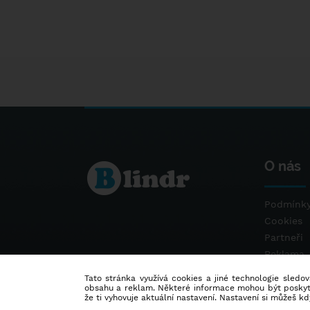
O nás
Podmínky
Cookies
Partneři
Reklama
Kontakt
Tato stránka využívá cookies a jiné technologie sledová
obsahu a reklam. Některé informace mohou být poskytnu
že ti vyhovuje aktuální nastavení. Nastavení si můžeš k