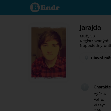
Poznej co je
pod maskou.
Seznamovací
sociální síť.
jarajda
Muž, 30
Registrovaný/á:
Naposledny onli
Hlavní mě
Charakter
Výška:
Váha:
Vlasy:
Oči: