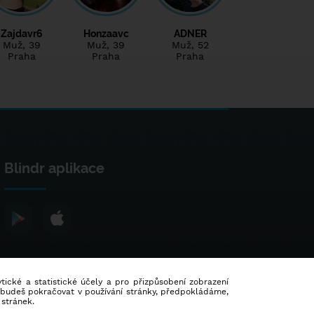
Zajdavr6
Honzaavc
ADNER
Muž
, 39
Muž
, 39
Muž
, 52
Praha
Praha
Praha
Blindr aplikace
lytické a statistické účely a pro přizpůsobení zobrazení
d budeš pokračovat v používání stránky, předpokládáme,
 stránek.