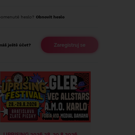
pomenuté heslo?
Obnovit heslo
Zaregistruj se
áš ještě účet?