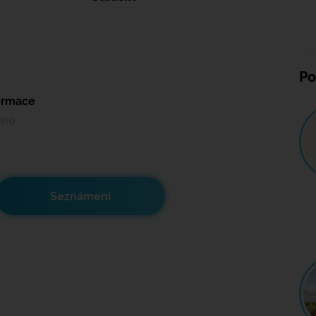
Po
formace
ěno
Seznámení