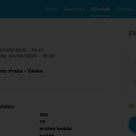
Domů
Seznamka
Uživatelé
Diskuze
Př
 01/05/2016 - 10:43
ne: 04/08/2026 - 16:30
sto Praha - Česko
istika
180
75
krátké hnědé
hnědé