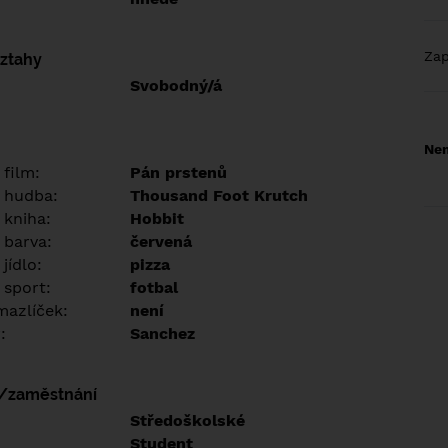
Za
vztahy
Svobodný/á
Nem
 film:
Pán prstenů
 hudba:
Thousand Foot Krutch
 kniha:
Hobbit
 barva:
červená
jídlo:
pizza
 sport:
fotbal
azlíček:
není
:
Sanchez
í/zaměstnání
:
Středoškolské
:
Student