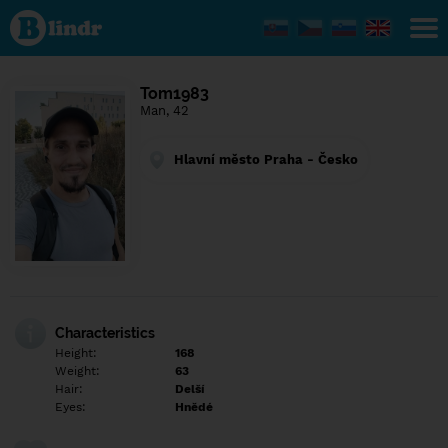
Find out
what's
under
the
mask.
Social
Tom1983
and
Man, 42
dating
network.
Hlavní město Praha - Česko
Characteristics
Height:
168
Weight:
63
Hair:
Delší
Eyes:
Hnědé