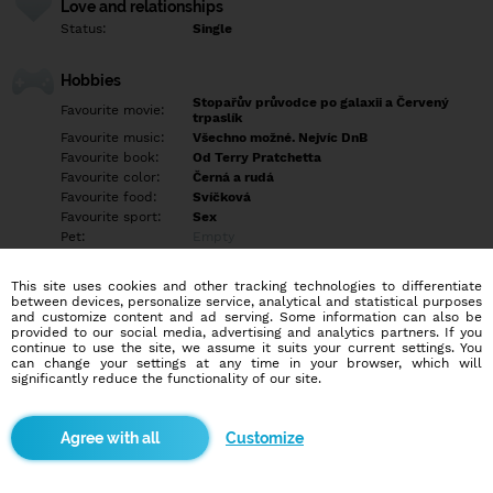
Love and relationships
Status:
Single
Hobbies
Stopařův průvodce po galaxii a Červený
Favourite movie:
trpaslík
Favourite music:
Všechno možné. Nejvíc DnB
Favourite book:
Od Terry Pratchetta
Favourite color:
Černá a rudá
Favourite food:
Svíčková
Favourite sport:
Sex
Pet:
Empty
Idol:
Empty
This site uses cookies and other tracking technologies to differentiate
between devices, personalize service, analytical and statistical purposes
Education/Employment
and customize content and ad serving. Some information can also be
Education:
Highschool
provided to our social media, advertising and analytics partners. If you
continue to use the site, we assume it suits your current settings. You
Profession:
Empty
can change your settings at any time in your browser, which will
significantly reduce the functionality of our site.
Hobbies
Sympatický, veselý, empatický a nekonfliktní muž hledá ženu pro
Customize
milenecký vztah založený na vzájemné přitažlivosti, důvěře a
diskrétnosti. Hledám někoho, s kým si budu mít co říct, s kým se
budu těšit na společné chvíle a kdo nechce život jen přežívat,
ale také si ho užívat.