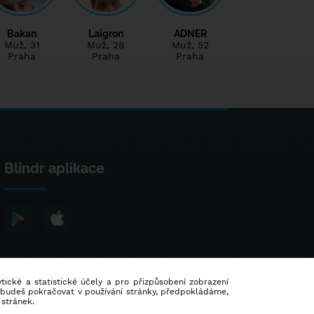
Bakan
Laigron
ADNER
Muž
, 31
Muž
, 28
Muž
, 52
Praha
Praha
Praha
Blindr aplikace
lytické a statistické účely a pro přizpůsobení zobrazení
d budeš pokračovat v používání stránky, předpokládáme,
 stránek.