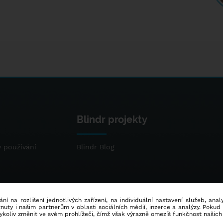
Blindr projekty
 používání
Blindr Blog
ní na rozlišení jednotlivých zařízení, na individuální nastavení služeb, ana
ty i našim partnerům v oblasti sociálních médií, inzerce a analýzy. Poku
dykoliv změnit ve svém prohlížeči, čímž však výrazně omezíš funkčnost našich