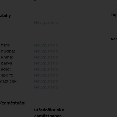
Za
vztahy
Nevyplněno
Nem
 film:
Nevyplněno
 hudba:
Nevyplněno
 kniha:
Nevyplněno
 barva:
Nevyplněno
jídlo:
Nevyplněno
 sport:
Nevyplněno
azlíček:
Nevyplněno
:
Nevyplněno
í/zaměstnání
:
Středoškolské
:
Zaměstnanec