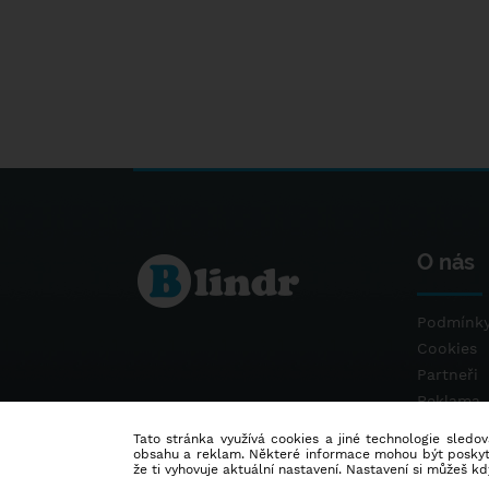
O nás
Podmínky
Cookies
Partneři
Reklama
Kontakt
Tato stránka využívá cookies a jiné technologie sledová
obsahu a reklam. Některé informace mohou být poskytnu
že ti vyhovuje aktuální nastavení. Nastavení si můžeš k