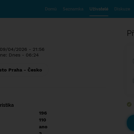
Domů
Seznamka
Uživatelé
Diskuze
Př
 09/04/2026 - 21:56
ne: Dnes - 06:24
sto Praha - Česko
istika
196
110
ano
2