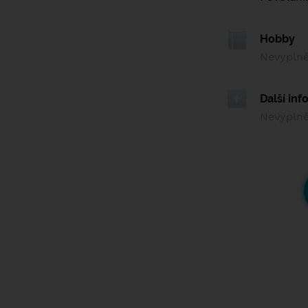
Hobby
Nevypln
Další in
Nevypln