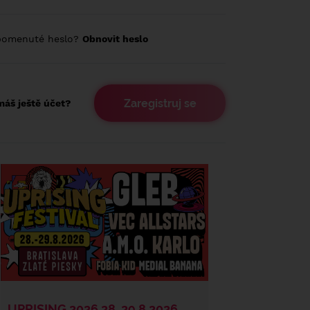
pomenuté heslo?
Obnovit heslo
Zaregistruj se
áš ještě účet?