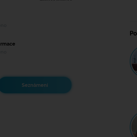
ěno
Po
formace
ěno
Seznámení