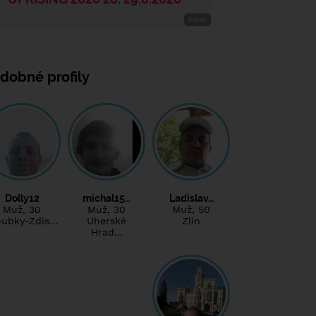
dobné profily
Dolly12
michal15…
Ladislav…
Muž
, 30
Muž
, 30
Muž
, 50
oubky-Zdis…
Uherské
Zlín
Hrad…