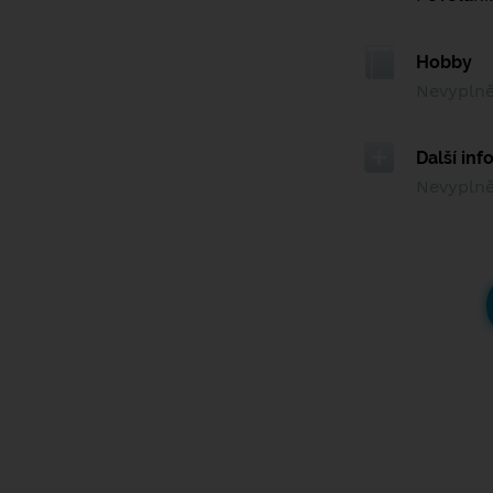
Hobby
Nevypln
Další in
Nevypln