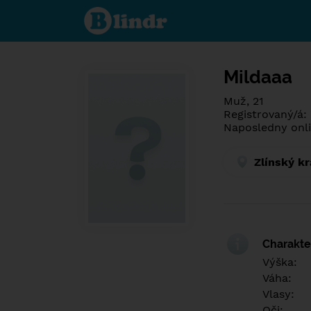
Poznej co je
pod maskou.
Seznamovací
sociální síť.
Mildaaa
Muž, 21
Registrovaný/á:
Naposledny onli
Zlínský kr
Charakter
Výška:
Váha:
Vlasy:
Oči: