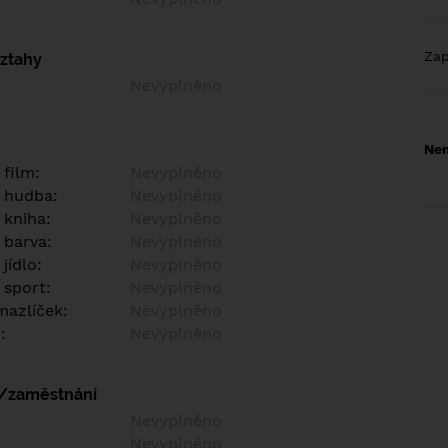
Za
vztahy
Nevyplněno
Nem
 film:
Nevyplněno
 hudba:
Nevyplněno
 kniha:
Nevyplněno
 barva:
Nevyplněno
jídlo:
Nevyplněno
 sport:
Nevyplněno
azlíček:
Nevyplněno
:
Nevyplněno
í/zaměstnání
:
Nevyplněno
:
Nevyplněno