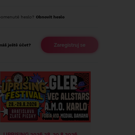
pomenuté heslo?
Obnovit heslo
Zaregistruj se
áš ještě účet?