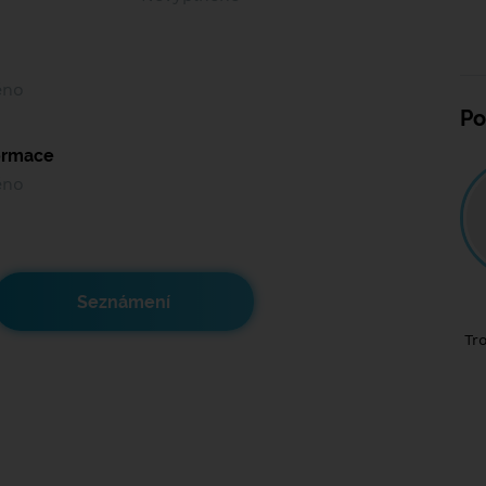
ěno
Po
formace
ěno
Seznámení
Tr