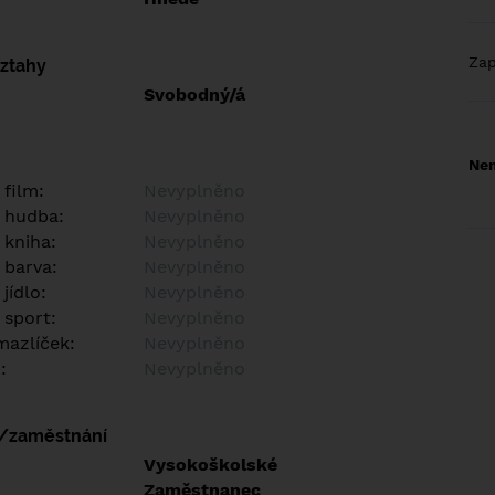
Za
vztahy
Svobodný/á
Nem
 film:
Nevyplněno
 hudba:
Nevyplněno
 kniha:
Nevyplněno
 barva:
Nevyplněno
jídlo:
Nevyplněno
 sport:
Nevyplněno
azlíček:
Nevyplněno
:
Nevyplněno
í/zaměstnání
:
Vysokoškolské
:
Zaměstnanec