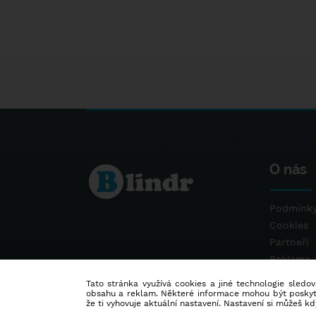
O nás
Podmínky
Cookies
Partneři
Reklama
Kontakt
Tato stránka využívá cookies a jiné technologie sledová
obsahu a reklam. Některé informace mohou být poskytnu
že ti vyhovuje aktuální nastavení. Nastavení si můžeš k