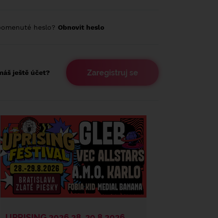
pomenuté heslo?
Obnovit heslo
Zaregistruj se
áš ještě účet?