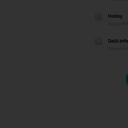
Hobby
Nevypln
Další in
Nevypln