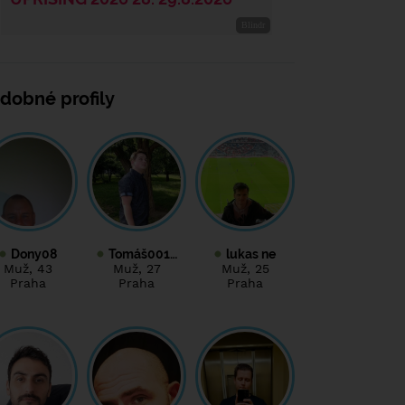
dobné profily
Dony08
Tomáš001…
lukas ne
Muž
, 43
Muž
, 27
Muž
, 25
Praha
Praha
Praha