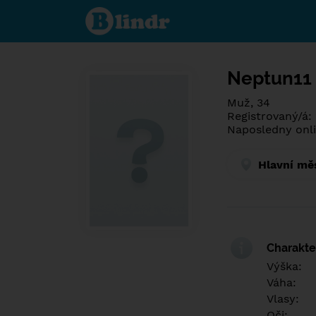
Poznej co je
pod maskou.
Seznamovací
sociální síť.
Neptun11
Muž, 34
Registrovaný/á:
Naposledny onli
Hlavní mě
Charakter
Výška:
Váha:
Vlasy:
Oči: