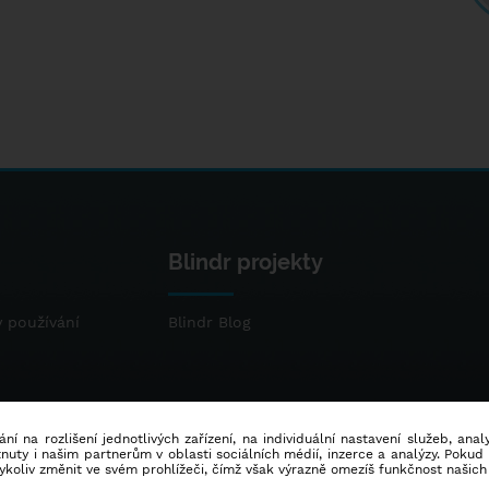
Blindr projekty
 používání
Blindr Blog
ní na rozlišení jednotlivých zařízení, na individuální nastavení služeb, ana
ty i našim partnerům v oblasti sociálních médií, inzerce a analýzy. Poku
dykoliv změnit ve svém prohlížeči, čímž však výrazně omezíš funkčnost našich