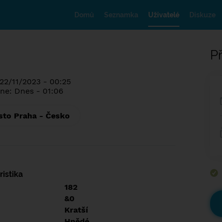
Domů
Seznamka
Uživatelé
Diskuze
Př
 22/11/2023 - 00:25
ne: Dnes - 01:06
sto Praha - Česko
istika
182
&0
Kratší
Hnědé