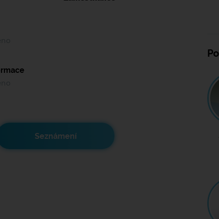
ěno
Po
formace
ěno
Seznámení