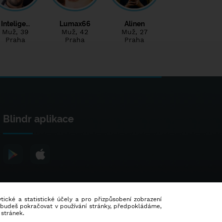
Intelige…
Lumax66
Alinen
Muž
, 39
Muž
, 42
Muž
, 27
Praha
Praha
Praha
Blindr aplikace
lytické a statistické účely a pro přizpůsobení zobrazení
d budeš pokračovat v používání stránky, předpokládáme,
 stránek.