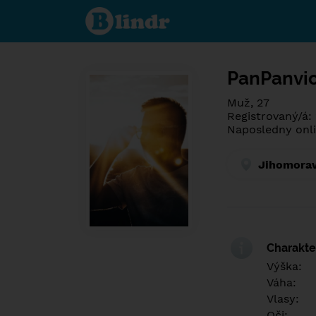
Poznej co je
pod maskou.
Seznamovací
sociální síť.
PanPanvi
Muž, 27
Registrovaný/á:
Naposledny onli
Jihomorav
Charakter
Výška:
Váha:
Vlasy:
Oči: