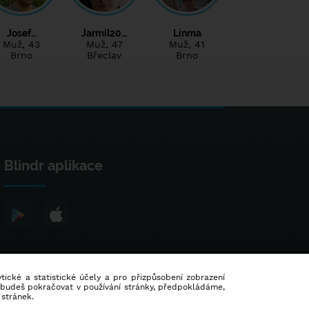
Josef…
Jarmil20…
Linma
Muž
, 43
Muž
, 47
Muž
, 41
Brno
Břeclav
Brno
Blindr aplikace
lytické a statistické účely a pro přizpůsobení zobrazení
d budeš pokračovat v používání stránky, předpokládáme,
 stránek.