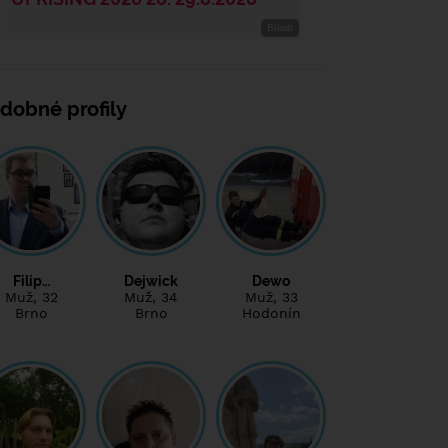
dobné profily
Filip…
Dejwick
Dewo
Muž
, 32
Muž
, 34
Muž
, 33
Brno
Brno
Hodonín