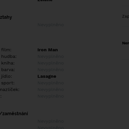
Za
vztahy
Nevyplněno
Nem
 film:
Iron Man
 hudba:
Nevyplněno
 kniha:
Nevyplněno
 barva:
Nevyplněno
jídlo:
Lasagne
 sport:
Nevyplněno
azlíček:
Nevyplněno
:
Nevyplněno
í/zaměstnání
:
Nevyplněno
:
Nevyplněno