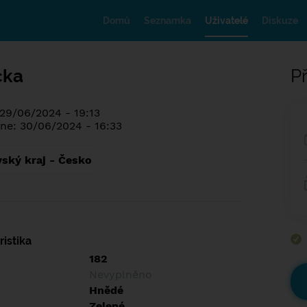
Domů
Seznamka
Uživatelé
Diskuze
cka
Př
 29/06/2024 - 19:13
ne: 30/06/2024 - 16:33
ský kraj - Česko
istika
182
Nevyplněno
Hnědé
Zelené