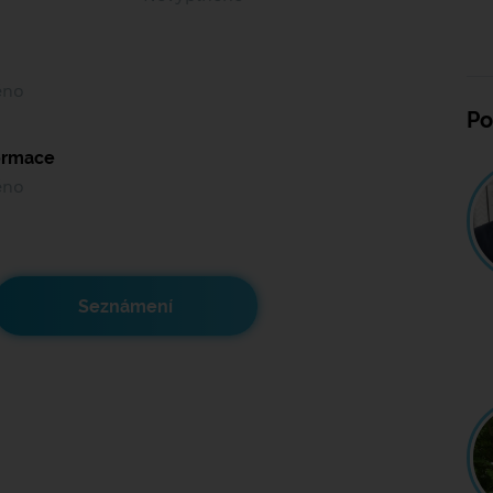
ěno
Po
formace
ěno
Seznámení