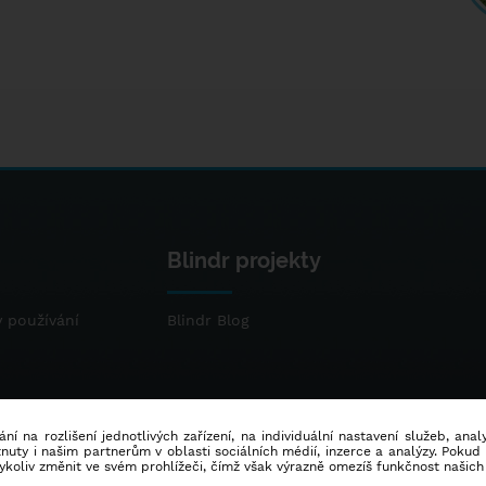
Blindr projekty
 používání
Blindr Blog
ní na rozlišení jednotlivých zařízení, na individuální nastavení služeb, ana
ty i našim partnerům v oblasti sociálních médií, inzerce a analýzy. Poku
dykoliv změnit ve svém prohlížeči, čímž však výrazně omezíš funkčnost našich