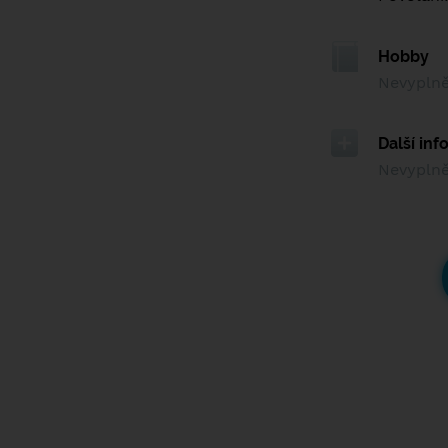
Hobby
Nevypln
Další in
Nevypln