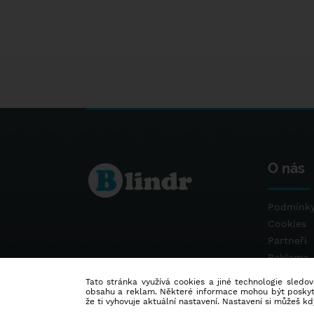
O nás
Podmínky
Cookies
Partneři
Reklama
Kontakt
Tato stránka využívá cookies a jiné technologie sledová
obsahu a reklam. Některé informace mohou být poskytnu
že ti vyhovuje aktuální nastavení. Nastavení si můžeš k