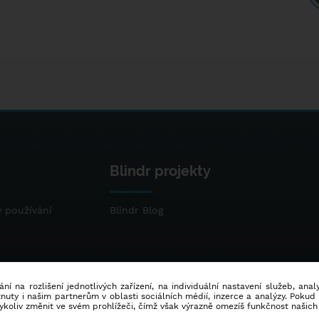
Blindr projekty
 používání
Blindr Blog
ní na rozlišení jednotlivých zařízení, na individuální nastavení služeb, ana
ty i našim partnerům v oblasti sociálních médií, inzerce a analýzy. Poku
dykoliv změnit ve svém prohlížeči, čímž však výrazně omezíš funkčnost našich