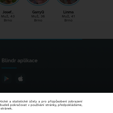
Josef…
GarryQ
Linma
Muž
, 43
Muž
, 36
Muž
, 41
Brno
Brno
Brno
Blindr aplikace
lytické a statistické účely a pro přizpůsobení zobrazení
d budeš pokračovat v používání stránky, předpokládáme,
 stránek.