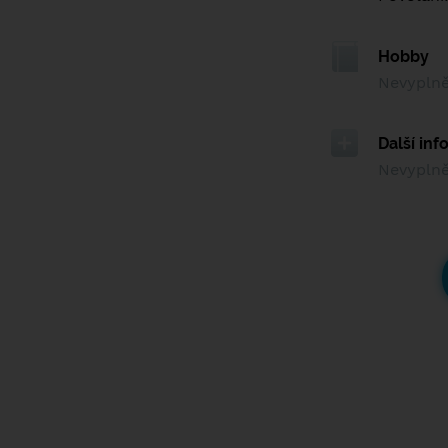
Hobby
Nevypln
Další in
Nevypln