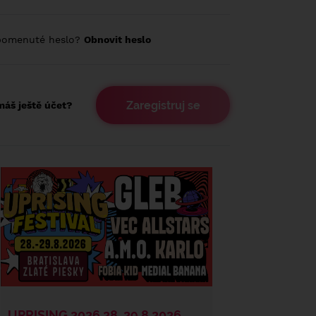
pomenuté heslo?
Obnovit heslo
Zaregistruj se
áš ještě účet?