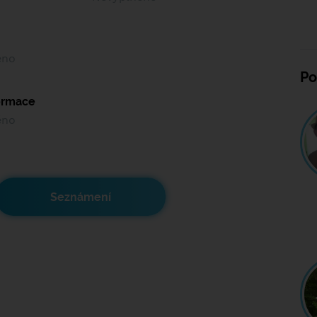
ěno
Po
formace
ěno
Seznámení