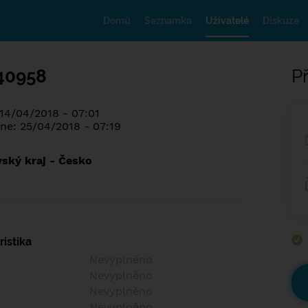
Domů
Seznamka
Uživatelé
Diskuze
40958
Př
 14/04/2018 - 07:01
ne: 25/04/2018 - 07:19
ský kraj - Česko
istika
Nevyplněno
Nevyplněno
Nevyplněno
Nevyplněno