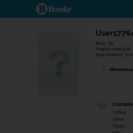
Poznej co je
pod maskou.
Seznamovací
sociální síť.
User1776
Muž, 30
Registrovaný/á:
Naposledny onli
Jihomorav
Charakter
Výška:
Váha:
Vlasy:
Oči: