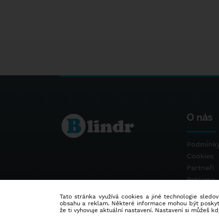
O nás
Podmínky
Cookies
Partneři
Reklama
Kontakt
Tato stránka využívá cookies a jiné technologie sledová
obsahu a reklam. Některé informace mohou být poskytnu
že ti vyhovuje aktuální nastavení. Nastavení si můžeš k