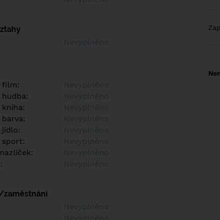
Za
vztahy
Nevyplněno
Nem
 film:
Nevyplněno
 hudba:
Nevyplněno
 kniha:
Nevyplněno
 barva:
Nevyplněno
jídlo:
Nevyplněno
 sport:
Nevyplněno
azlíček:
Nevyplněno
:
Nevyplněno
í/zaměstnání
:
Nevyplněno
:
Nevyplněno