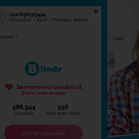
Příspěvky
Články
User696525494
17/12/2023 - 22:47 | Přečteno 16246x
ihlásit se na
Blindr
spěvek: ?
Seznamovací sociální síť
Online rande na slepo
586,944
556
Zapamatovat přihlášení
uživatelů
mělo dnes rande
Chci to vyzkoušet