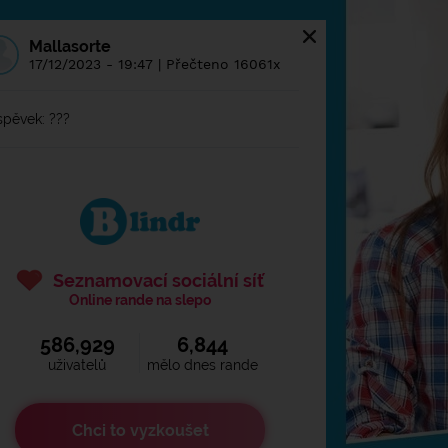
Příspěvky
Články
Mallasorte
17/12/2023 - 19:47 | Přečteno 16061x
ihlásit se na
Blindr
spěvek: ???
Seznamovací sociální síť
Online rande na slepo
586,929
6,844
Zapamatovat přihlášení
uživatelů
mělo dnes rande
Chci to vyzkoušet