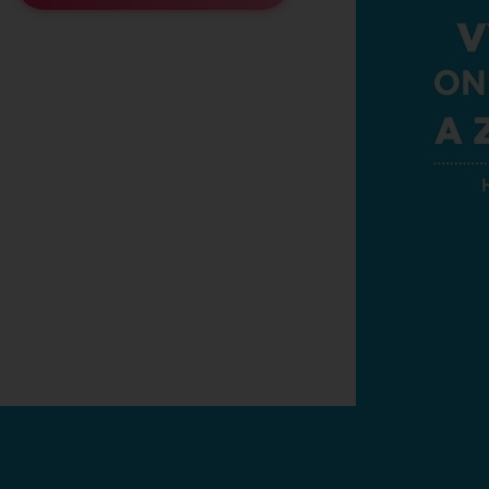
pomenuté heslo?
Obnovit heslo
Zaregistruj se
áš ještě účet?