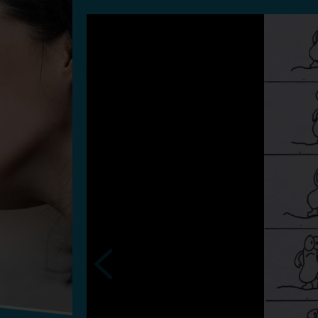
Status
Mallasorte,
17/12/2023
- 19:47
Vybrané příspěvky
.